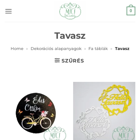
Skip
0
to
content
Tavasz
Home
»
Dekorációs alapanyagok
»
Fa táblák
»
Tavasz
SZŰRÉS