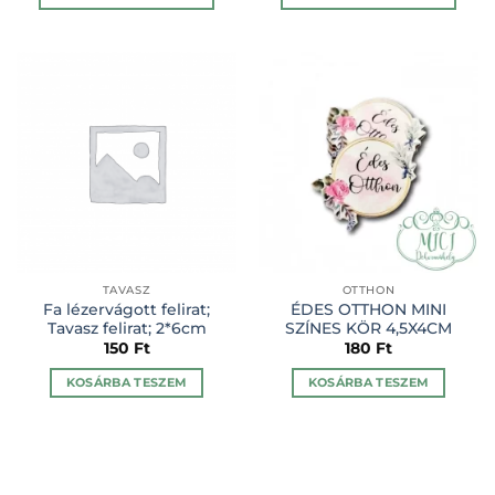
Ennek
Ennek
a
a
terméknek
terméknek
több
több
variációja
variációja
van.
van.
A
A
változatok
változatok
a
a
termékoldalon
termékoldalon
választhatók
választhatók
ki
ki
TAVASZ
OTTHON
Fa lézervágott felirat;
ÉDES OTTHON MINI
Tavasz felirat; 2*6cm
SZÍNES KÖR 4,5X4CM
150
Ft
180
Ft
KOSÁRBA TESZEM
KOSÁRBA TESZEM