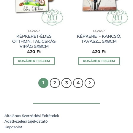
TAVASZ
TAVASZ
KÉPKERET-ÉDES
KÉPKERET- KANCSÓ,
OTTHON, TALICSKÁS
TAVASZ… 5X8CM
VIRÁG 5X8CM
420
Ft
420
Ft
KOSÁRBA TESZEM
KOSÁRBA TESZEM
1
2
3
4
Általános Szerződési Feltételek
Adatkezelési tájékoztató
Kapcsolat