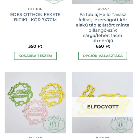
OTTHON
TAVASZ
ÉDES OTTHON FEKETE
Fa tábla; Hello Tavasz
BICIKLI KÖR 7X7CM
felirat; lézervágott kör
alakú tábla; áttört minta
pillangó-szív;
sárga/fehér; 14cm
átmérőjű
350
Ft
650
Ft
KOSÁRBA TESZEM
OPCIÓK VÁLASZTÁSA
Ennek
a
terméknek
több
variációja
van.
A
ELFOGYOTT
változatok
a
termékoldalon
választhatók
ki