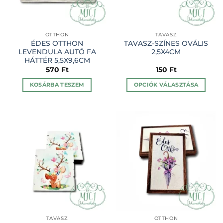
OTTHON
TAVASZ
ÉDES OTTHON
TAVASZ-SZÍNES OVÁLIS
LEVENDULA AUTÓ FA
2,5X4CM
HÁTTÉR 5,5X9,6CM
570
Ft
150
Ft
KOSÁRBA TESZEM
OPCIÓK VÁLASZTÁSA
Ennek
a
terméknek
több
variációja
van.
A
változatok
a
termékoldalon
választhatók
ki
TAVASZ
OTTHON