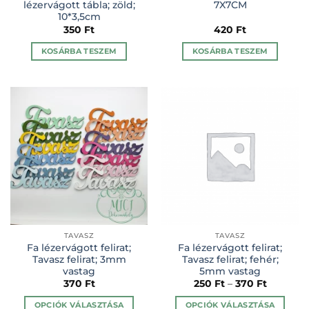
lézervágott tábla; zöld;
7X7CM
10*3,5cm
350
Ft
420
Ft
KOSÁRBA TESZEM
KOSÁRBA TESZEM
TAVASZ
TAVASZ
Fa lézervágott felirat;
Fa lézervágott felirat;
Tavasz felirat; 3mm
Tavasz felirat; fehér;
vastag
5mm vastag
370
Ft
250
Ft
–
370
Ft
OPCIÓK VÁLASZTÁSA
OPCIÓK VÁLASZTÁSA