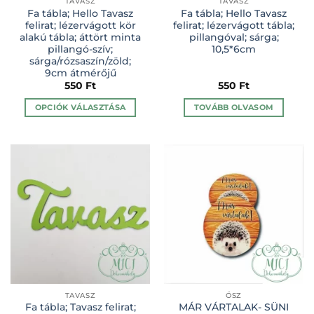
TAVASZ
TAVASZ
Fa tábla; Hello Tavasz
Fa tábla; Hello Tavasz
felirat; lézervágott kör
felirat; lézervágott tábla;
alakú tábla; áttört minta
pillangóval; sárga;
pillangó-szív;
10,5*6cm
sárga/rózsaszín/zöld;
9cm átmérőjű
550
Ft
550
Ft
OPCIÓK VÁLASZTÁSA
TOVÁBB OLVASOM
Ennek
a
terméknek
több
variációja
van.
A
változatok
a
termékoldalon
választhatók
ki
TAVASZ
ŐSZ
Fa tábla; Tavasz felirat;
MÁR VÁRTALAK- SÜNI