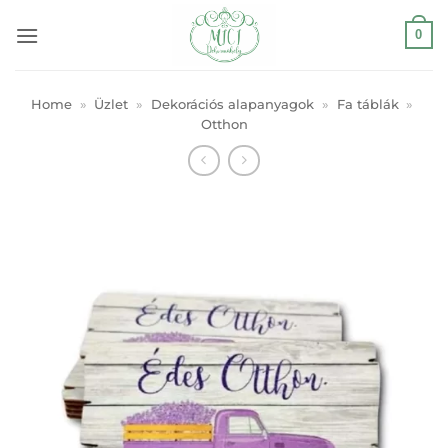
Skip
0
to
content
Home
»
Üzlet
»
Dekorációs alapanyagok
»
Fa táblák
»
Otthon