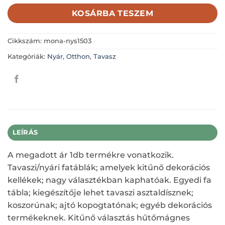
KOSÁRBA TESZEM
Cikkszám:
mona-nys1503
Kategóriák:
Nyár
,
Otthon
,
Tavasz
LEÍRÁS
A megadott ár 1db termékre vonatkozik.
Tavaszi/nyári fatáblák; amelyek kitűnő dekorációs
kellékek; nagy választékban kaphatóak. Egyedi fa
tábla; kiegészítője lehet tavaszi asztaldísznek;
koszorúnak; ajtó kopogtatónak; egyéb dekorációs
termékeknek. Kitűnő választás hűtőmágnes