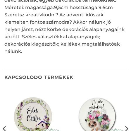
dekorációnak; egyéb dekorációs termékeknek.
Méretei: magassága:9,5cm hosszúsága:9,5cm
Szeretsz kreatívkodni? Az adventi időszak
kiemelten fontos számodra? Akkor nálunk jó
helyen jársz; nézz körbe dekorációs alapanyagaink
között. Széles választékkal alapanyagok;
dekorációs kiegészítők; kellékek megtalálhatóak
nálunk.
KAPCSOLÓDÓ TERMÉKEK