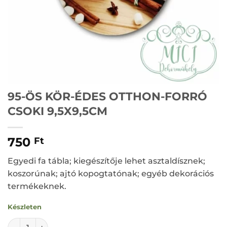
95-ÖS KÖR-ÉDES OTTHON-FORRÓ
CSOKI 9,5X9,5CM
750
Ft
Egyedi fa tábla; kiegészítője lehet asztaldísznek;
koszorúnak; ajtó kopogtatónak; egyéb dekorációs
termékeknek.
Készleten
95-ÖS KÖR-ÉDES OTTHON-FORRÓ CSOKI 9,5X9,5CM menny