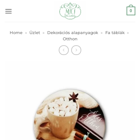
Skip
0
to
content
Home
»
Üzlet
»
Dekorációs alapanyagok
»
Fa táblák
»
Otthon