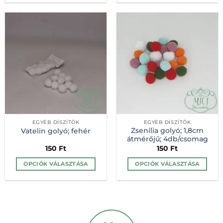
a
a
terméknek
terméknek
több
több
variációja
variációja
van.
van.
A
A
változatok
változatok
a
a
termékoldalon
termékoldalon
választhatók
választhatók
ki
ki
EGYÉB DÍSZÍTŐK
EGYÉB DÍSZÍTŐK
Zsenília golyó; 1,8cm
Vatelin golyó; fehér
átmérőjű; 4db/csomag
150
Ft
150
Ft
OPCIÓK VÁLASZTÁSA
OPCIÓK VÁLASZTÁSA
Ennek
Ennek
a
a
terméknek
terméknek
több
több
variációja
variációja