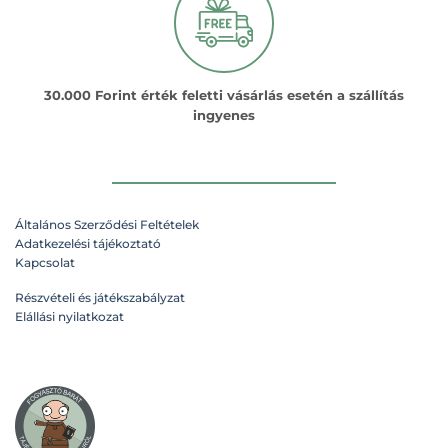
van.
van.
A
A
változatok
változatok
a
a
termékoldalon
termékoldalon
30.000 Forint érték feletti vásárlás esetén a szállítás
választhatók
választhatók
ingyenes
ki
ki
Általános Szerződési Feltételek
Adatkezelési tájékoztató
Kapcsolat
Részvételi és játékszabályzat
Elállási nyilatkozat