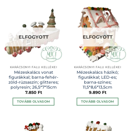
ELFOGYOTT
ELFOGYOTT
KARÁCSONYI FALU KELLÉKEI
KARÁCSONYI FALU KELLÉKEI
Mézeskalács vonat
Mézeskalács házikó;
figurákkal; barna-fehér-
figurákkal; LED-es;
zöld-rüzsaszín; glitteres;
barna-színes;
polyresin; 26,5*7*15cm
11,5*8,6*13,5cm
7.850
Ft
9.890
Ft
TOVÁBB OLVASOM
TOVÁBB OLVASOM