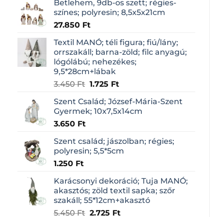
Betlehem, 9db-os szett; régies-
was:
is:
színes; polyresin; 8,5x5x21cm
2.950 Ft.
1.475 Ft.
27.850
Ft
Textil MANÓ; téli figura; fiú/lány;
orrszakáll; barna-zöld; filc anyagú;
lógólábú; nehezékes;
9,5*28cm+lábak
Original
Current
3.450
Ft
1.725
Ft
price
price
Szent Család; József-Mária-Szent
was:
is:
Gyermek; 10x7,5x14cm
3.450 Ft.
1.725 Ft.
3.650
Ft
Szent család; jászolban; régies;
polyresin; 5,5*5cm
1.250
Ft
Karácsonyi dekoráció; Tuja MANÓ;
akasztós; zöld textil sapka; szőr
szakáll; 55*12cm+akasztó
Original
Current
5.450
Ft
2.725
Ft