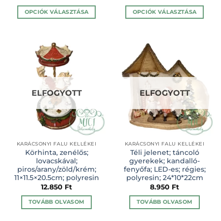
OPCIÓK VÁLASZTÁSA
OPCIÓK VÁLASZTÁSA
Ennek
Ennek
a
a
terméknek
terméknek
több
több
variációja
variációja
van.
van.
A
A
ELFOGYOTT
ELFOGYOTT
változatok
változatok
a
a
termékoldalon
termékoldalon
választhatók
választhatók
ki
ki
KARÁCSONYI FALU KELLÉKEI
KARÁCSONYI FALU KELLÉKEI
Körhinta, zenélős;
Téli jelenet; táncoló
lovacskával;
gyerekek; kandalló-
piros/arany/zöld/krém;
fenyőfa; LED-es; régies;
11×11.5×20.5cm; polyresin
polyresin; 24*10*22cm
12.850
Ft
8.950
Ft
TOVÁBB OLVASOM
TOVÁBB OLVASOM