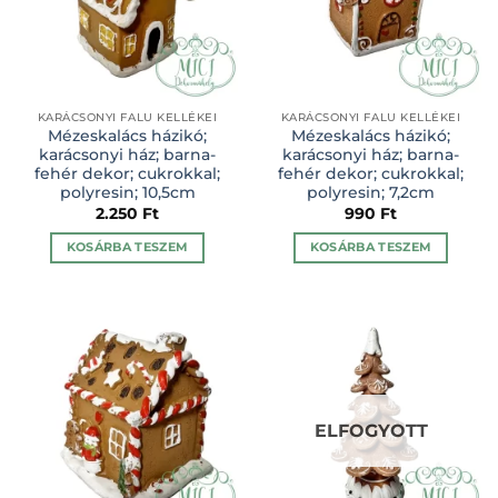
KARÁCSONYI FALU KELLÉKEI
KARÁCSONYI FALU KELLÉKEI
Mézeskalács házikó;
Mézeskalács házikó;
karácsonyi ház; barna-
karácsonyi ház; barna-
fehér dekor; cukrokkal;
fehér dekor; cukrokkal;
polyresin; 10,5cm
polyresin; 7,2cm
2.250
Ft
990
Ft
KOSÁRBA TESZEM
KOSÁRBA TESZEM
ELFOGYOTT