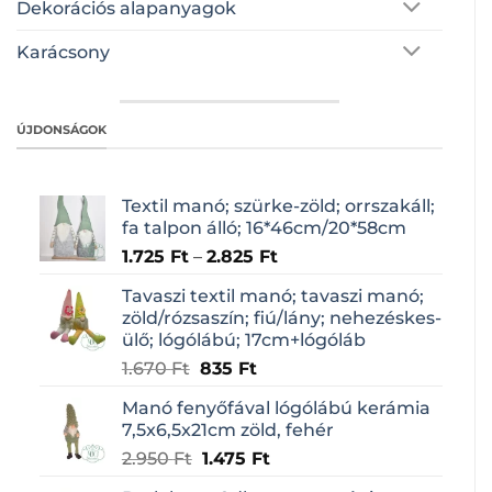
Dekorációs alapanyagok
Karácsony
ÚJDONSÁGOK
Textil manó; szürke-zöld; orrszakáll;
fa talpon álló; 16*46cm/20*58cm
1.725
Ft
–
2.825
Ft
Tavaszi textil manó; tavaszi manó;
zöld/rózsaszín; fiú/lány; nehezéskes-
ülő; lógólábú; 17cm+lógóláb
Original
Current
1.670
Ft
835
Ft
price
price
Manó fenyőfával lógólábú kerámia
was:
is:
7,5x6,5x21cm zöld, fehér
1.670 Ft.
835 Ft.
Original
Current
2.950
Ft
1.475
Ft
price
price