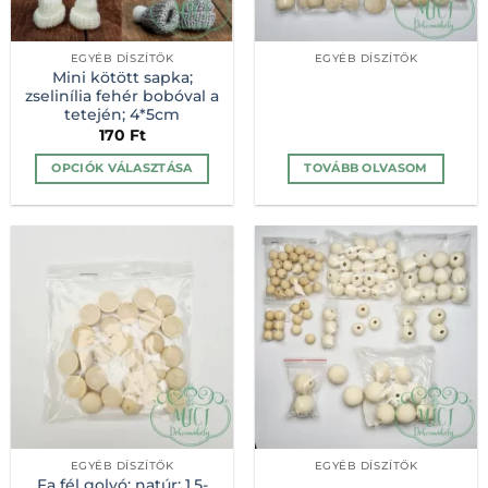
EGYÉB DÍSZÍTŐK
EGYÉB DÍSZÍTŐK
Mini kötött sapka;
zselinília fehér bobóval a
tetején; 4*5cm
170
Ft
OPCIÓK VÁLASZTÁSA
TOVÁBB OLVASOM
Ennek
a
terméknek
több
variációja
van.
A
változatok
a
termékoldalon
választhatók
ki
EGYÉB DÍSZÍTŐK
EGYÉB DÍSZÍTŐK
Fa fél golyó; natúr; 1,5-