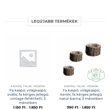
price
price
was:
is:
5.450 Ft.
2.725 Ft.
LEGÚJABB TERMÉKEK
KASPÓK, TÁLAK, VÖDRÖK
KASPÓK, TÁLAK, VÖDRÖK
Fa kaspó; virágkaspó;
Fa kaspó; virágkaspó;
ovális; fa kérges jellegű;
kerek; fa kérges jellegű;
vintage-fehérített; 3
natúr-barna; 3 méretben
méretben
1.150
Ft
–
1.850
Ft
990
Ft
–
1.850
Ft