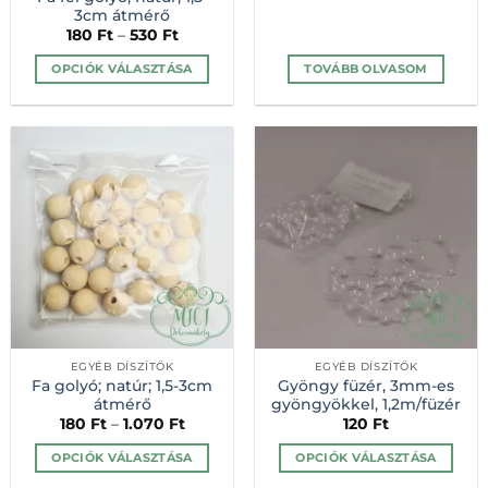
3cm átmérő
180
Ft
–
530
Ft
OPCIÓK VÁLASZTÁSA
TOVÁBB OLVASOM
Ennek
a
terméknek
több
variációja
van.
A
változatok
a
termékoldalon
választhatók
ki
EGYÉB DÍSZÍTŐK
EGYÉB DÍSZÍTŐK
Fa golyó; natúr; 1,5-3cm
Gyöngy füzér, 3mm-es
átmérő
gyöngyökkel, 1,2m/füzér
180
Ft
–
1.070
Ft
120
Ft
OPCIÓK VÁLASZTÁSA
OPCIÓK VÁLASZTÁSA
Ennek
Ennek