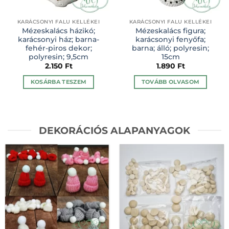
KARÁCSONYI FALU KELLÉKEI
KARÁCSONYI FALU KELLÉKEI
Mézeskalács házikó;
Mézeskalács figura;
karácsonyi ház; barna-
karácsonyi fenyőfa;
fehér-piros dekor;
barna; álló; polyresin;
polyresin; 9,5cm
15cm
2.150
Ft
1.890
Ft
KOSÁRBA TESZEM
TOVÁBB OLVASOM
DEKORÁCIÓS ALAPANYAGOK