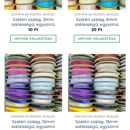
SZATÉN EGYSZÍNŰ SZALAG
SZATÉN EGYSZÍNŰ SZALAG
Szatén szalag, 3mm
Szatén szalag, 6mm
szélességû, egyszínû
szélességû, egyszínû
10
Ft
20
Ft
OPCIÓK VÁLASZTÁSA
OPCIÓK VÁLASZTÁSA
Ennek
Ennek
a
a
terméknek
terméknek
több
több
variációja
variációja
van.
van.
A
A
változatok
változatok
a
a
termékoldalon
termékoldalon
választhatók
választhatók
ki
ki
SZATÉN EGYSZÍNŰ SZALAG
SZATÉN EGYSZÍNŰ SZALAG
Szatén szalag, 10mm
Szatén szalag, 15mm
szélességû, egyszínû
szélességû, egyszínû