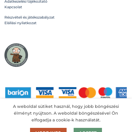
Adatkezelési tájékoztató
változatok
Kapcsolat
a
termékoldalon
Részvételi és játékszabályzat
választhatók
Elállási nyilatkozat
ki
A weboldal sütiket használ, hogy jobb böngészési
A kényelmes és biztonságos online fizetést a
Barion Payment Zrt. biztosítja.
élményt nyújtson. A weboldal böngészésével Ön
MNB engedély száma: H-EN-I-1064/2013
elfogadja a cookie-k használatát.