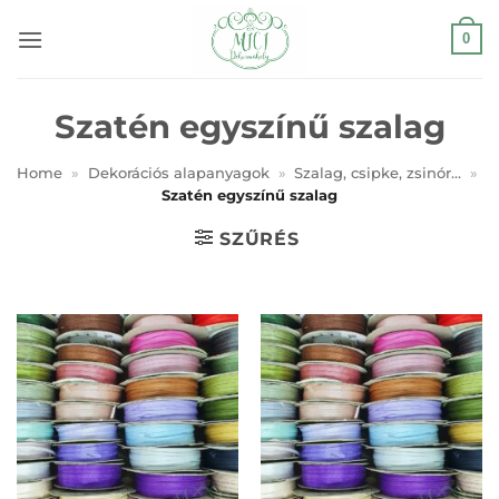
Skip
0
to
content
Szatén egyszínű szalag
Home
»
Dekorációs alapanyagok
»
Szalag, csipke, zsinór...
»
Szatén egyszínű szalag
SZŰRÉS