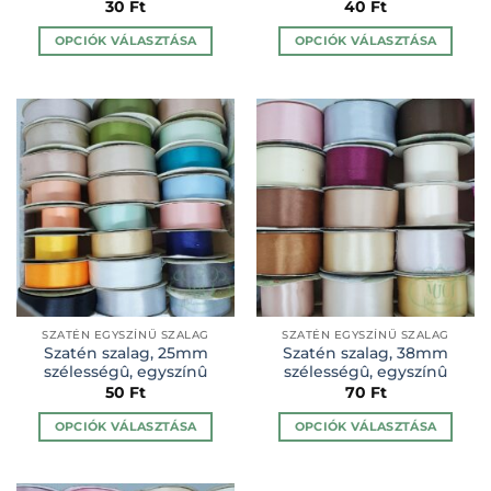
30
Ft
40
Ft
OPCIÓK VÁLASZTÁSA
OPCIÓK VÁLASZTÁSA
Ennek
Ennek
a
a
terméknek
terméknek
több
több
variációja
variációja
van.
van.
A
A
változatok
változatok
a
a
termékoldalon
termékoldalon
választhatók
választhatók
ki
ki
SZATÉN EGYSZÍNŰ SZALAG
SZATÉN EGYSZÍNŰ SZALAG
Szatén szalag, 25mm
Szatén szalag, 38mm
szélességû, egyszínû
szélességû, egyszínû
50
Ft
70
Ft
OPCIÓK VÁLASZTÁSA
OPCIÓK VÁLASZTÁSA
Ennek
Ennek
a
a