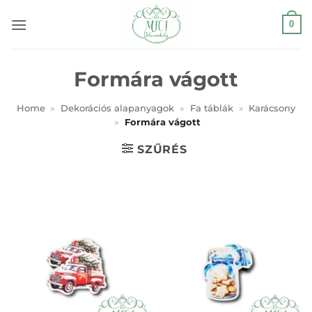
Skip
0
to
content
Formára vágott
Home
»
Dekorációs alapanyagok
»
Fa táblák
»
Karácsony
»
Formára vágott
SZŰRÉS