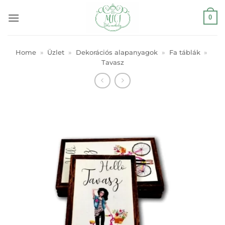
Skip
0
to
content
Home
»
Üzlet
»
Dekorációs alapanyagok
»
Fa táblák
»
Tavasz