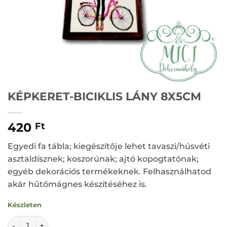
KÉPKERET-BICIKLIS LÁNY 8X5CM
420
Ft
Egyedi fa tábla; kiegészítője lehet tavaszi/húsvéti
asztaldísznek; koszorúnak; ajtó kopogtatónak;
egyéb dekorációs termékeknek. Felhasználhatod
akár hűtőmágnes készítéséhez is.
Készleten
KÉPKERET-BICIKLIS LÁNY 8X5CM mennyiség