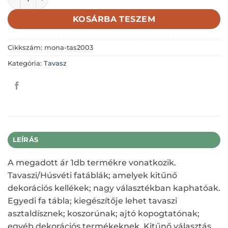
KOSÁRBA TESZEM
Cikkszám:
mona-tas2003
Kategória:
Tavasz
LEÍRÁS
A megadott ár 1db termékre vonatkozik.
Tavaszi/Húsvéti fatáblák; amelyek kitűnő
dekorációs kellékek; nagy választékban kaphatóak.
Egyedi fa tábla; kiegészítője lehet tavaszi
asztaldísznek; koszorúnak; ajtó kopogtatónak;
egyéb dekorációs termékeknek. Kitűnő választás