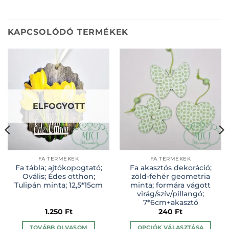
KAPCSOLÓDÓ TERMÉKEK
ELFOGYOTT
FA TERMÉKEK
FA TERMÉKEK
Fa tábla; ajtókopogtató;
Fa akasztós dekoráció;
Ovális; Édes otthon;
zöld-fehér geometria
Tulipán minta; 12,5*15cm
minta; formára vágott
virág/szív/pillangó;
7*6cm+akasztó
1.250
Ft
240
Ft
TOVÁBB OLVASOM
OPCIÓK VÁLASZTÁSA