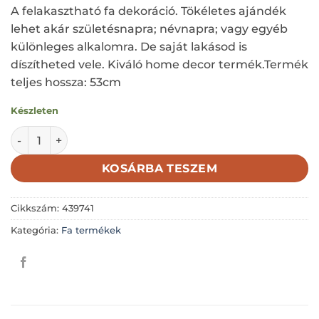
A felakasztható fa dekoráció. Tökéletes ajándék
lehet akár születésnapra; névnapra; vagy egyéb
különleges alkalomra. De saját lakásod is
díszítheted vele. Kiváló home decor termék.Termék
teljes hossza: 53cm
Készleten
Fa dekoráció; akasztós dísz; pillangók; rózsaszín-fehér m
KOSÁRBA TESZEM
Cikkszám:
439741
Kategória:
Fa termékek