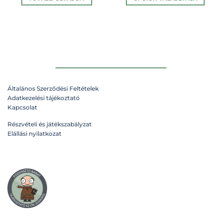
Ennek
a
terméknek
több
variációja
van.
A
változatok
Általános Szerződési Feltételek
a
Adatkezelési tájékoztató
termékoldalon
Kapcsolat
választhatók
ki
Részvételi és játékszabályzat
Elállási nyilatkozat