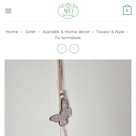
Skip
0
to
content
Home
»
Üzlet
»
Ajándék & Home decor
»
Tavasz & Nyár
»
Fa termékek