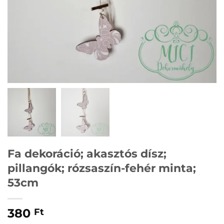
Fa dekoráció; akasztós dísz;
pillangók; rózsaszín-fehér minta;
53cm
380
Ft