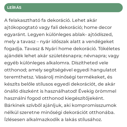
LEÍRÁS
A felakasztható fa dekoráció. Lehet akár
ajtókopogtató vagy fali dekoráció; home decor
egyaránt. Legyen különleges ablak- ajtódíszed,
mely a tavasz – nyár időszak alatt a vendégeket
fogadja. Tavasz & Nyári home dekoráció. Tökéletes
ajándék lehet akár születésnapra; névnapra; vagy
egyéb különleges alkalomra. Díszítheted vele
otthonod; amely segítségével egyedi hangulatot
teremthetsz. Vásárolj minőségi termékeket, és
készíts belőle stílusos egyedi dekorációt, de akár
önálló díszként is használhatod! Évekig örömmel
használni fogod otthonod kiegészítőjeként.
Bárkinek szívből ajánljuk, aki kompromisszumok
nélkül szeretne minőségi dekorációt otthonába.
Ízlésesen alkalmazkodik a lakás stílusához.