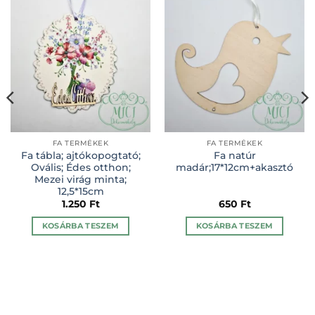
FA TERMÉKEK
FA TERMÉKEK
Fa tábla; ajtókopogtató;
Fa natúr
Ovális; Édes otthon;
madár;17*12cm+akasztó
Mezei virág minta;
12,5*15cm
1.250
Ft
650
Ft
KOSÁRBA TESZEM
KOSÁRBA TESZEM