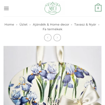
Skip
0
to
content
Home
»
Üzlet
»
Ajándék & Home decor
»
Tavasz & Nyár
»
Fa termékek