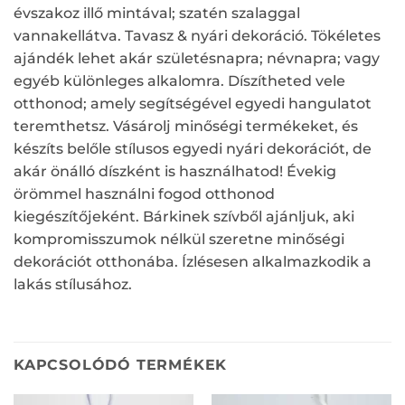
évszakoz illő mintával; szatén szalaggal
vannakellátva. Tavasz & nyári dekoráció. Tökéletes
ajándék lehet akár születésnapra; névnapra; vagy
egyéb különleges alkalomra. Díszítheted vele
otthonod; amely segítségével egyedi hangulatot
teremthetsz. Vásárolj minőségi termékeket, és
készíts belőle stílusos egyedi nyári dekorációt, de
akár önálló díszként is használhatod! Évekig
örömmel használni fogod otthonod
kiegészítőjeként. Bárkinek szívből ajánljuk, aki
kompromisszumok nélkül szeretne minőségi
dekorációt otthonába. Ízlésesen alkalmazkodik a
lakás stílusához.
KAPCSOLÓDÓ TERMÉKEK