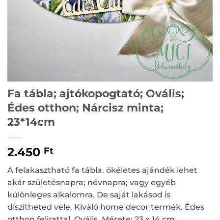
Fa tábla; ajtókopogtató; Ovális;
Édes otthon; Nárcisz minta;
23*14cm
2.450
Ft
A felakasztható fa tábla. ökéletes ajándék lehet
akár születésnapra; névnapra; vagy egyéb
különleges alkalomra. De saját lakásod is
díszítheted vele. Kiváló home decor termék. Édes
otthon felirattal. Ovális, Mérete: 23 x 14 cm