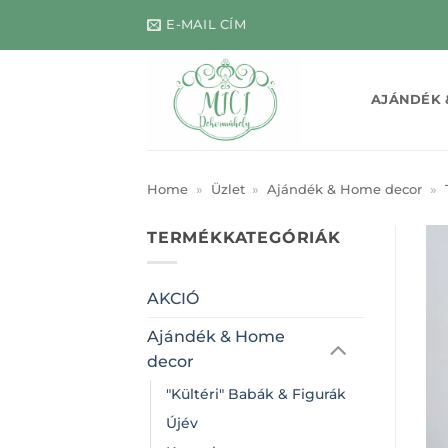
Skip
E-MAIL CÍM
to
content
AJÁNDÉK 
Home
»
Üzlet
»
Ajándék & Home decor
»
TERMÉKKATEGÓRIÁK
AKCIÓ
Ajándék & Home
decor
"Kültéri" Babák & Figurák
Újév