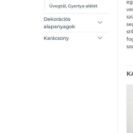
eg
Üvegtál, Gyertya alátét
ve
sz
Dekorációs
se
alapanyagok
st
Karácsony
fo
sz
K