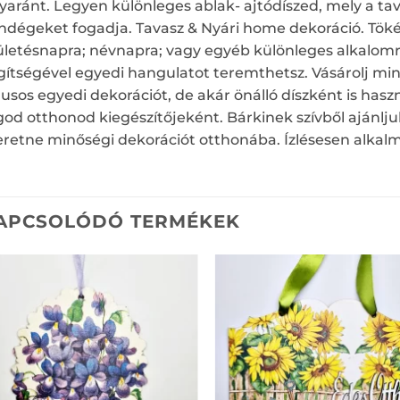
yaránt. Legyen különleges ablak- ajtódíszed, mely a tava
ndégeket fogadja. Tavasz & Nyári home dekoráció. Töké
ületésnapra; névnapra; vagy egyéb különleges alkalomr
gítségével egyedi hangulatot teremthetsz. Vásárolj min
ílusos egyedi dekorációt, de akár önálló díszként is ha
god otthonod kiegészítőjeként. Bárkinek szívből ajánl
eretne minőségi dekorációt otthonába. Ízlésesen alkalma
APCSOLÓDÓ TERMÉKEK