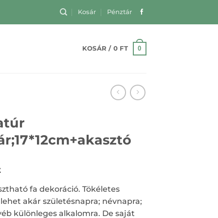
Kosár
Pénztár
0
KOSÁR /
0
FT
atúr
r;17*12cm+akasztó
t
sztható fa dekoráció. Tökéletes
lehet akár születésnapra; névnapra;
éb különleges alkalomra. De saját