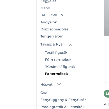
Kegyelet
Manó
HALLOWEEN
Angyalok
Díszcsomagolás
Tengeri álom
Tavasz & Nyár
Textil figurák
Fém termékek
"Kerámia" figurák
Fa termékek
Húsvét
Ősz
L
Fényfüggöny & Fényfüzér
A 
Párologtatók & Illatosítók