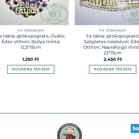
FA TERMÉKEK
FA TERMÉKEK
a tábla; ajtókopogtató; Ovális;
Fa tábla; ajtókopogtató
Édes otthon; Ibolya minta;
Szögletes-csipkével; Éd
12,5*15cm
Otthon; Napraforgó mint
22*15cm
1.250
Ft
2.450
Ft
KOSÁRBA TESZEM
KOSÁRBA TESZEM