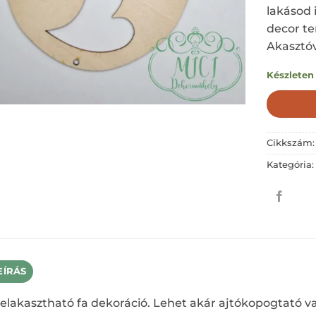
lakásod 
decor te
Akasztó
Készleten
Cikkszám
Kategória
EÍRÁS
felakasztható fa dekoráció. Lehet akár ajtókopogtató v