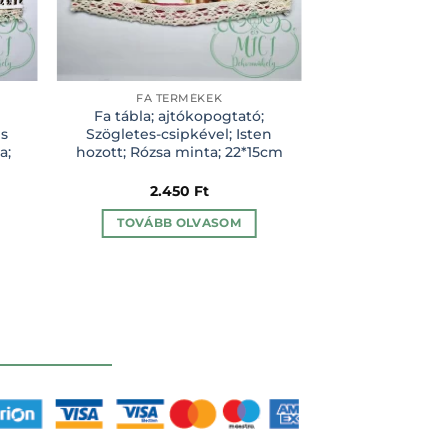
FA TERMÉKEK
FA TER
;
Fa tábla; ajtókopogtató;
Fa tábla; ajtóko
es
Szögletes-csipkével; Isten
Isten hozott; 
a;
hozott; Rózsa minta; 22*15cm
23*1
2.450
Ft
2.4
TOVÁBB OLVASOM
KOSÁRBA