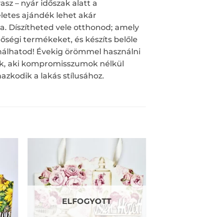
sz – nyár időszak alatt a
letes ajándék lehet akár
a. Díszítheted vele otthonod; amely
őségi termékeket, és készíts belőle
sználhatod! Évekig örömmel használni
juk, aki kompromisszumok nélkül
zkodik a lakás stílusához.
ELFOGYOTT