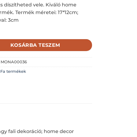
is díszítheted vele. Kiváló home
rmék. Termék méretei: 17*12cm;
val: 3cm
KOSÁRBA TESZEM
:
MONA00036
:
Fa termékek
agy fali dekoráció; home decor