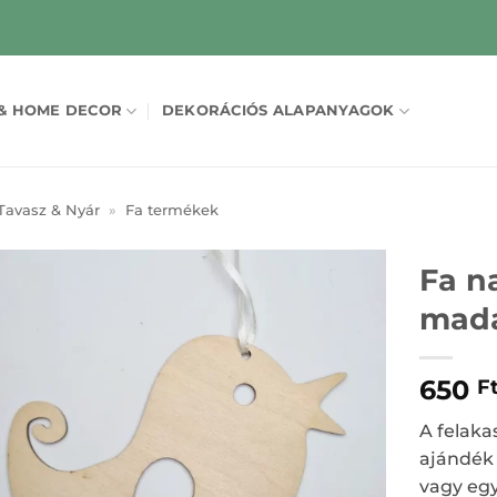
& HOME DECOR
DEKORÁCIÓS ALAPANYAGOK
Tavasz & Nyár
»
Fa termékek
Fa n
madá
650
F
A felaka
ajándék 
vagy egy