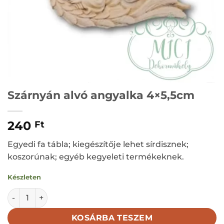
Szárnyán alvó angyalka 4×5,5cm
240
Ft
Egyedi fa tábla; kiegészítője lehet sírdisznek;
koszorúnak; egyéb kegyeleti termékeknek.
Készleten
Szárnyán alvó angyalka 4x5,5cm mennyiség
KOSÁRBA TESZEM