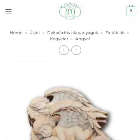
Skip
0
to
content
Home
»
Üzlet
»
Dekorációs alapanyagok
»
Fa táblák
»
Kegyelet
»
Angyal