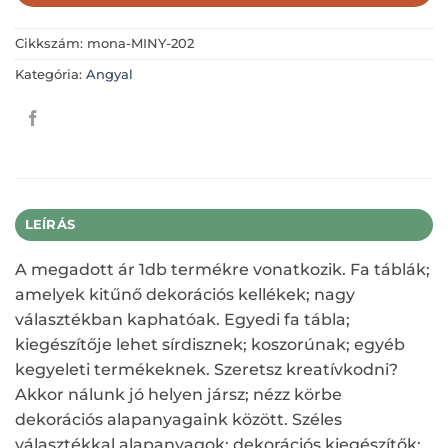
Cikkszám:
mona-MINY-202
Kategória:
Angyal
LEÍRÁS
A megadott ár 1db termékre vonatkozik. Fa táblák;
amelyek kitűnő dekorációs kellékek; nagy
választékban kaphatóak. Egyedi fa tábla;
kiegészítője lehet sírdisznek; koszorúnak; egyéb
kegyeleti termékeknek. Szeretsz kreatívkodni?
Akkor nálunk jó helyen jársz; nézz körbe
dekorációs alapanyagaink között. Széles
választékkal alapanyagok; dekorációs kiegészítők;