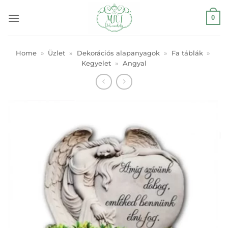
Skip
0
to
content
Home
»
Üzlet
»
Dekorációs alapanyagok
»
Fa táblák
»
Kegyelet
»
Angyal