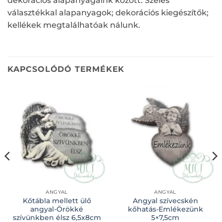
dekorációs alapanyagaink között. Széles
választékkal alapanyagok; dekorációs kiegészítők;
kellékek megtalálhatóak nálunk.
KAPCSOLÓDÓ TERMÉKEK
ANGYAL
ANGYAL
Kőtábla mellett ülő
Angyal szívecskén
angyal-Örökké
kőhatás-Emlékezünk
szívünkben élsz 6,5x8cm
5×7,5cm