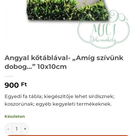
Angyal kőtáblával- „Amíg szívünk
dobog…” 10x10cm
900
Ft
Egyedi fa tábla; kiegészítője lehet sírdisznek;
koszorúnak; egyéb kegyeleti termékeknek.
Készleten
Angyal kőtáblával- "Amíg szívünk dobog..." 10x10cm menn