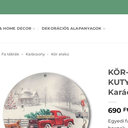
& HOME DECOR
DEKORÁCIÓS ALAPANYAGOK
Fa táblák
»
Karácsony
»
Kör alakú
KÖR
KUT
Kará
690
F
Egyedi f