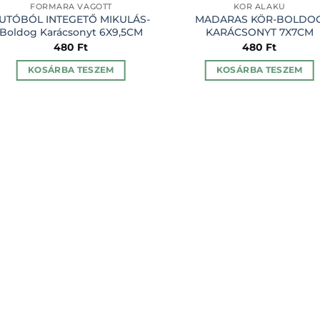
FORMÁRA VÁGOTT
KÖR ALAKÚ
UTÓBÓL INTEGETŐ MIKULÁS-
MADARAS KÖR-BOLDO
Boldog Karácsonyt 6X9,5CM
KARÁCSONYT 7X7CM
480
Ft
480
Ft
KOSÁRBA TESZEM
KOSÁRBA TESZEM