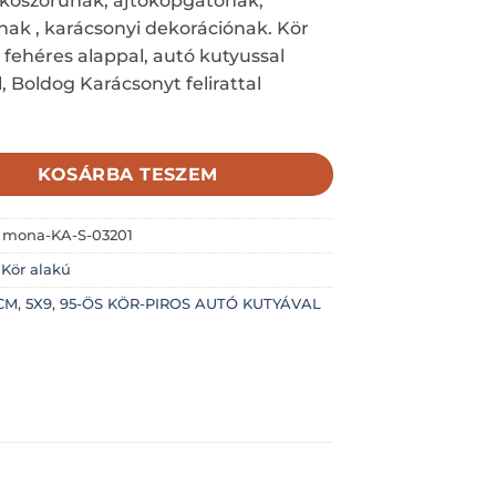
 koszorúnak, ajtókopgatónak,
ak , karácsonyi dekorációnak. Kör
 fehéres alappal, autó kutyussal
, Boldog Karácsonyt felirattal
KOSÁRBA TESZEM
:
mona-KA-S-03201
:
Kör alakú
CM
,
5X9
,
95-ÖS KÖR-PIROS AUTÓ KUTYÁVAL