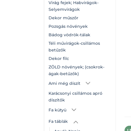
Virág fejek; Habvirágok-
Selyemvirágok
Dekor műszőr
Pozsgás növények
Bádog vödrök-tálak
Téli művirágok-csillámos
betűzők
Dekor filc
ZÖLD növények; (csokrok-
ágak-betűzők)
Ami még díszít
Karácsonyi csillámos apró
díszítők
Fa kütyü
Fa táblák
L