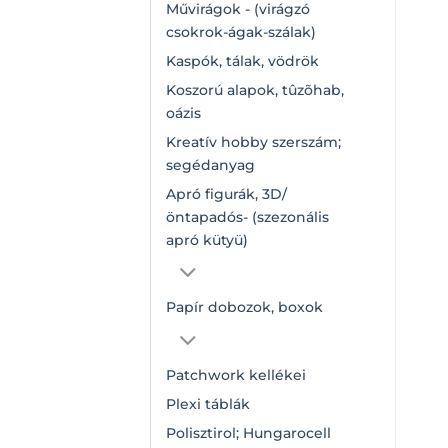
Művirágok - (virágzó
csokrok-ágak-szálak)
Kaspók, tálak, vödrök
Koszorú alapok, tûzõhab,
oázis
Kreatív hobby szerszám;
segédanyag
Apró figurák, 3D/
öntapadós- (szezonális
apró kütyü)
Papír dobozok, boxok
Patchwork kellékei
Plexi táblák
Polisztirol; Hungarocell