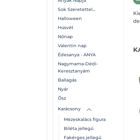
Anyák Napja
Sok Szeretettel...
Ki
Halloween
de
Húsvét
Nőnap
Valentin nap
K
Édesanya - ANYA
Nagymama-Dédi-
Keresztanyám
Ballagás
Nyár
Ősz
Karácsony
Mézeskalács figura
Biléta jellegű
Fakérges jellegű