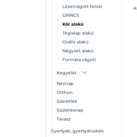
Lézervágott felirat
A
GRINCS
Kör alakú
Téglalap alakú
Ovális alakú
Négyzet alakú
Formára vágott
Kegyelet
Névnap
Otthon
Szeretlek
Születésnap
Tavasz
Gyertyák, gyertyatüskék