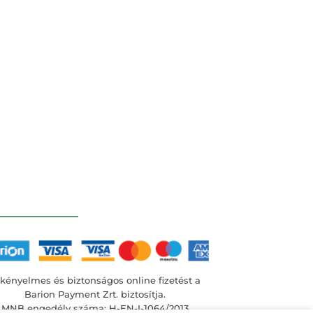
kényelmes és biztonságos online fizetést a
Barion Payment Zrt. biztosítja.
MNB engedély száma: H-EN-I-1064/2013