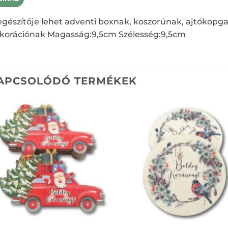
egészítője lehet adventi boxnak, koszorúnak, ajtókopg
korációnak Magasság:9,5cm Szélesség:9,5cm
APCSOLÓDÓ TERMÉKEK