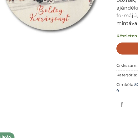
boxnak,
ajándékn
formájú,
mintával
Készleten
Cikkszám
Kategória
Címkék:
5
9
EÍRÁS