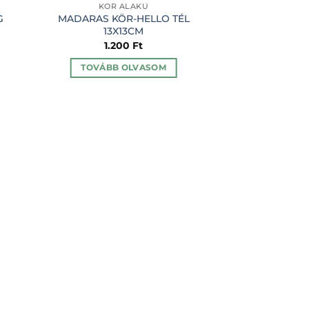
KÖR ALAKÚ
BILÉTA 
G
MADARAS KÖR-HELLO TÉL
SZÜRKE CÉD
13X13CM
KARÁCSONY
1.200
Ft
21
TOVÁBB OLVASOM
KOSÁRBA