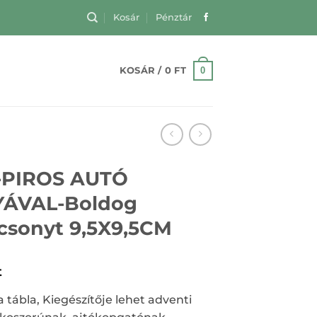
Kosár
Pénztár
0
KOSÁR /
0
FT
-PIROS AUTÓ
YÁVAL-Boldog
csonyt 9,5X9,5CM
t
a tábla, Kiegészítője lehet adventi