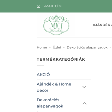
Skip
E-MAIL CÍM
to
content
AJÁNDÉK 
Home
»
Üzlet
»
Dekorációs alapanyagok
»
TERMÉKKATEGÓRIÁK
AKCIÓ
Ajándék & Home
decor
Dekorációs
alapanyagok