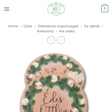
Skip
0
to
content
Home
»
Üzlet
»
Dekorációs alapanyagok
»
Fa táblák
»
Karácsony
»
Kör alakú