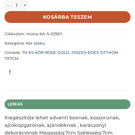
KÖR ROSE GOLD, DÍSZES-ÉDES OTTHON 7X7CM mennyisé
KOSÁRBA TESZEM
Cikkszám:
mona-KA-S-02901
Kategória:
Kör alakú
Címkék:
70-ES KÖR ROSE GOLD
,
DÍSZES-ÉDES OTTHON
7X7CM
LEÍRÁS
Kiegészítője lehet adventi boxnak, koszorúnak,
ajtókopgatónak, ajándéknak , karácsonyi
dekorációnak Magasság:7cm Szélesség:7cm