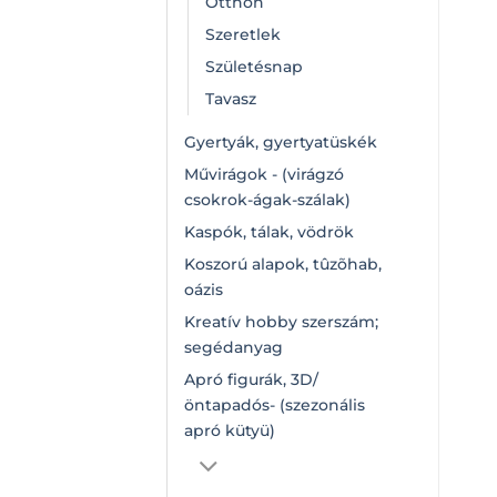
Otthon
Szeretlek
Születésnap
Tavasz
Gyertyák, gyertyatüskék
Művirágok - (virágzó
csokrok-ágak-szálak)
Kaspók, tálak, vödrök
Koszorú alapok, tûzõhab,
oázis
Kreatív hobby szerszám;
segédanyag
Apró figurák, 3D/
öntapadós- (szezonális
apró kütyü)