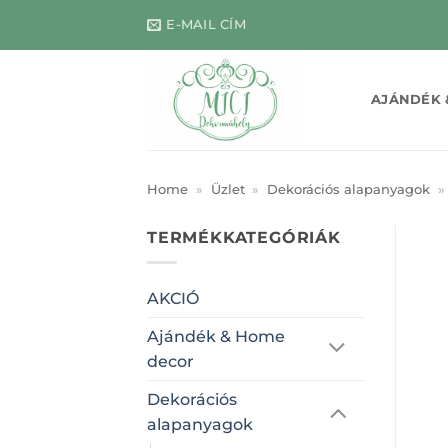
Skip
E-MAIL CÍM
to
content
AJÁNDÉK 
Home
»
Üzlet
»
Dekorációs alapanyagok
»
TERMÉKKATEGÓRIÁK
AKCIÓ
Ajándék & Home
decor
Dekorációs
alapanyagok