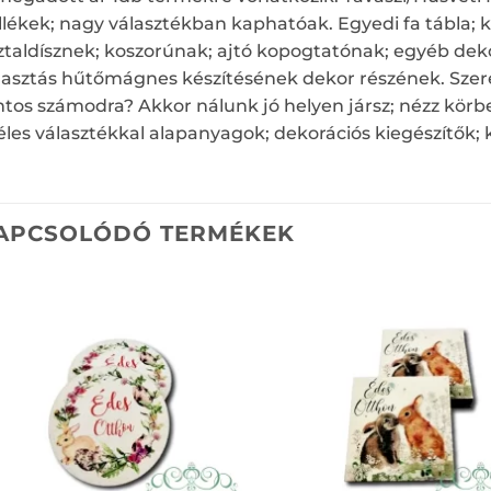
llékek; nagy választékban kaphatóak. Egyedi fa tábla; ki
ztaldísznek; koszorúnak; ajtó kopogtatónak; egyéb de
lasztás hűtőmágnes készítésének dekor részének. Szere
ntos számodra? Akkor nálunk jó helyen jársz; nézz körb
éles választékkal alapanyagok; dekorációs kiegészítők;
APCSOLÓDÓ TERMÉKEK