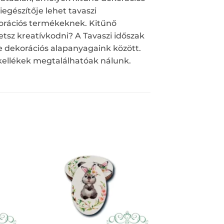
egészítője lehet tavaszi
korációs termékeknek. Kitűnő
tsz kreatívkodni? A Tavaszi időszak
e dekorációs alapanyagaink között.
 kellékek megtalálhatóak nálunk.