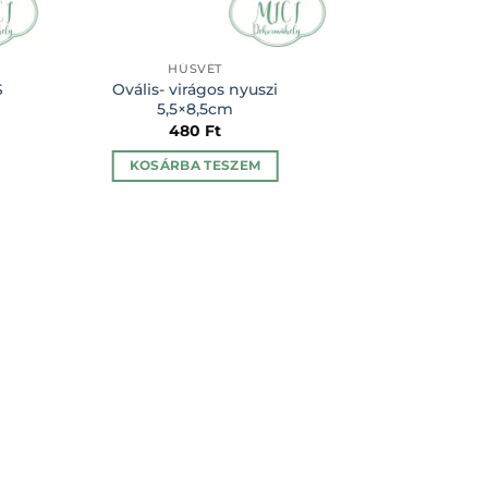
HÚSVÉT
HÚS
S
Ovális- virágos nyuszi
CIKORNYÁS BI
5,5×8,5cm
NYUSZIJELMEZ
480
Ft
27
KOSÁRBA TESZEM
KOSÁRBA