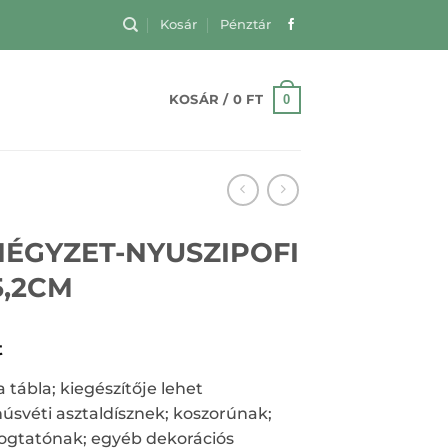
Kosár
Pénztár
0
KOSÁR /
0
FT
NÉGYZET-NYUSZIPOFI
5,2CM
t
a tábla; kiegészítője lehet
húsvéti asztaldísznek; koszorúnak;
ogtatónak; egyéb dekorációs