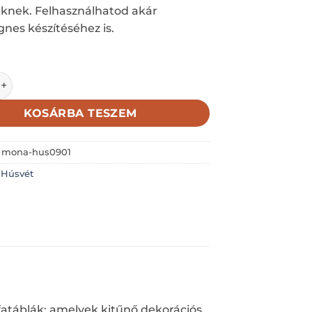
knek. Felhasználhatod akár
es készítéséhez is.
ZET-NYUSZIPOFI 5,2X5,2CM mennyiség
KOSÁRBA TESZEM
:
mona-hus0901
:
Húsvét
fatáblák; amelyek kitűnő dekorációs