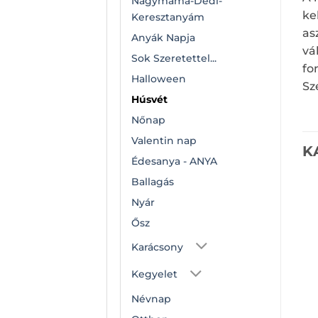
Nagymama-Dédi-
ke
Keresztanyám
as
Anyák Napja
vá
Sok Szeretettel...
fo
Halloween
Sz
Húsvét
Nőnap
Valentin nap
K
Édesanya - ANYA
Ballagás
Nyár
Ősz
Karácsony
Kegyelet
Névnap