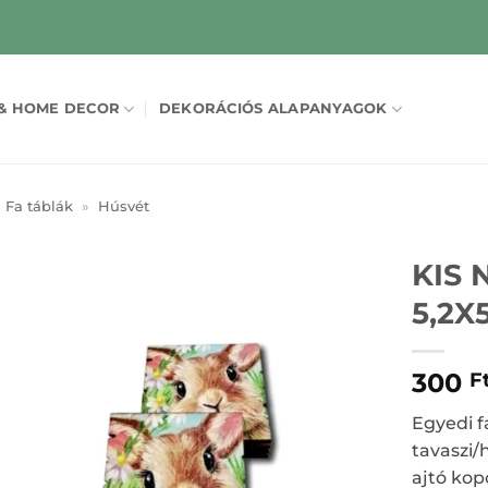
& HOME DECOR
DEKORÁCIÓS ALAPANYAGOK
Fa táblák
»
Húsvét
KIS 
5,2X
300
F
Egyedi f
tavaszi/
ajtó kop