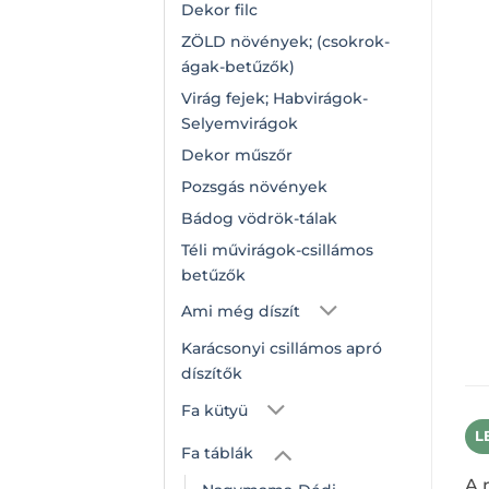
Dekor filc
ZÖLD növények; (csokrok-
ágak-betűzők)
Virág fejek; Habvirágok-
Selyemvirágok
Dekor műszőr
Pozsgás növények
Bádog vödrök-tálak
Téli művirágok-csillámos
betűzők
Ami még díszít
Karácsonyi csillámos apró
díszítők
Fa kütyü
L
Fa táblák
A 