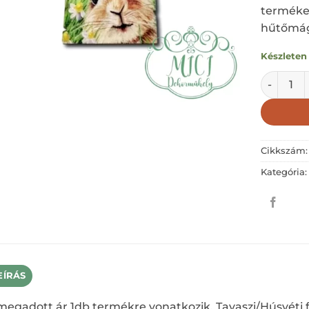
terméke
hűtőmágn
Készleten
KIS NÉGY
Cikkszám
Kategória
EÍRÁS
megadott ár 1db termékre vonatkozik. Tavaszi/Húsvéti 