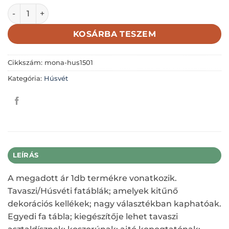
NYÚJTOTT FAHASÁB-HÚSVÉT 5,5X9,65CM mennyiség
KOSÁRBA TESZEM
Cikkszám:
mona-hus1501
Kategória:
Húsvét
LEÍRÁS
A megadott ár 1db termékre vonatkozik.
Tavaszi/Húsvéti fatáblák; amelyek kitűnő
dekorációs kellékek; nagy választékban kaphatóak.
Egyedi fa tábla; kiegészítője lehet tavaszi