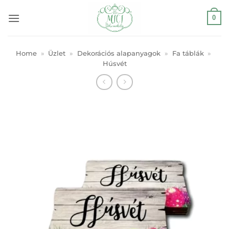
Skip
0
to
content
Home
»
Üzlet
»
Dekorációs alapanyagok
»
Fa táblák
»
Húsvét