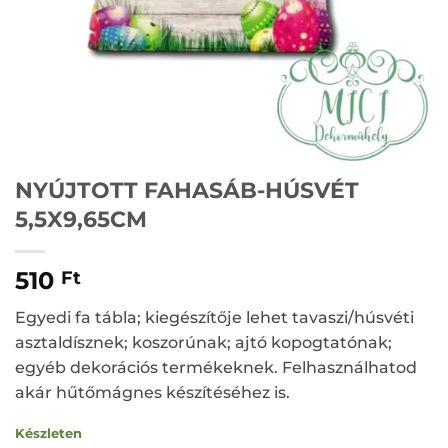
NYÚJTOTT FAHASÁB-HÚSVÉT
5,5X9,65CM
510
Ft
Egyedi fa tábla; kiegészítője lehet tavaszi/húsvéti
asztaldísznek; koszorúnak; ajtó kopogtatónak;
egyéb dekorációs termékeknek. Felhasználhatod
akár hűtőmágnes készítéséhez is.
Készleten