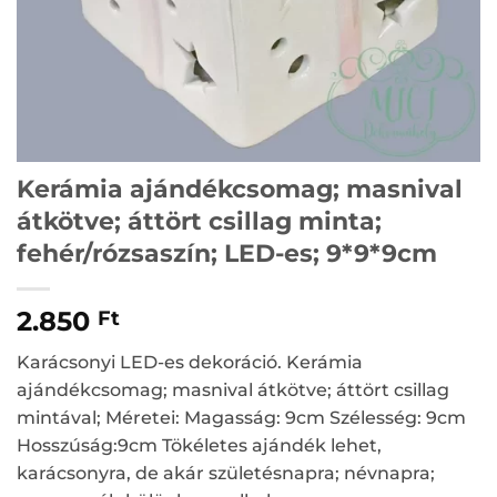
Kerámia ajándékcsomag; masnival
átkötve; áttört csillag minta;
fehér/rózsaszín; LED-es; 9*9*9cm
2.850
Ft
Karácsonyi LED-es dekoráció. Kerámia
ajándékcsomag; masnival átkötve; áttört csillag
mintával; Méretei: Magasság: 9cm Szélesség: 9cm
Hosszúság:9cm Tökéletes ajándék lehet,
karácsonyra, de akár születésnapra; névnapra;