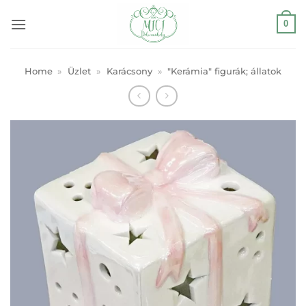
Skip
0
to
content
Home
»
Üzlet
»
Karácsony
»
"Kerámia" figurák; állatok