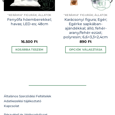
"KERÁMIA" FIGURÁK; ÁLLATOK
"KERÁMIA" FIGURÁK; ÁLLATOK
Fenyőfa hóemberekkel;
Karácsonyi figura; Egér;
havas; LED-es; 48cm
Egérke sapkában-
ajándékkal; álló; fehér-
arany/fehér-ezüst;
polyresin; 6,6×3,3×2,4cm
16.500
Ft
890
Ft
KOSÁRBA TESZEM
OPCIÓK VÁLASZTÁSA
Ennek
a
terméknek
több
variációja
van.
A
változatok
Általános Szerződési Feltételek
a
Adatkezelési tájékoztató
termékoldalon
Kapcsolat
választhatók
ki
Részvételi és játékszabályzat