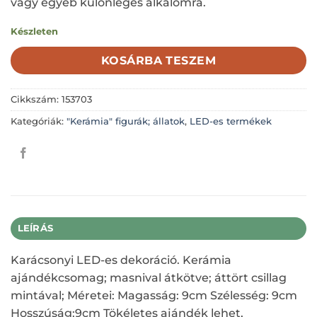
vagy egyéb különleges alkalomra.
Készleten
KOSÁRBA TESZEM
Cikkszám:
153703
Kategóriák:
"Kerámia" figurák; állatok
,
LED-es termékek
LEÍRÁS
Karácsonyi LED-es dekoráció. Kerámia
ajándékcsomag; masnival átkötve; áttört csillag
mintával; Méretei: Magasság: 9cm Szélesség: 9cm
Hosszúság:9cm Tökéletes ajándék lehet,