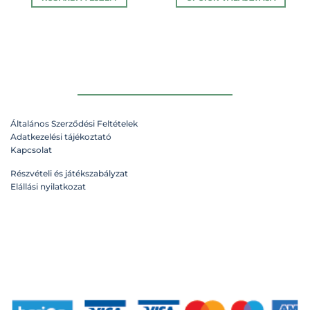
Ennek
a
terméknek
több
variációja
van.
A
változatok
Általános Szerződési Feltételek
a
Adatkezelési tájékoztató
termékoldalon
Kapcsolat
választhatók
ki
Részvételi és játékszabályzat
Elállási nyilatkozat