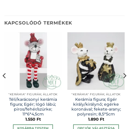
KAPCSOLÓDÓ TERMÉKEK
"KERÁMIA" FIGURÁK; ÁLLATOK
"KERÁMIA" FIGURÁK; ÁLLATOK
Téli/karácsonyi kerámia
Kerámia figura; Egér
figura; Egér; lógó lábú;
király/királynő; egérke
piros/fehér/szürke;
koronával; fekete-arany;
11*6*4,5cm
polyresin; 8,5*5cm
1.550
Ft
1.890
Ft
KOSÁRBA TESZEM
OPCIÓK VÁLASZTÁSA