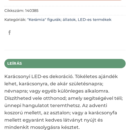
Cikkszám:
140385
Kategóriák:
"Kerámia" figurák; állatok
,
LED-es termékek
LEÍRÁS
Karácsonyi LED-es dekoráció. Tökéletes ajándék
lehet, karácsonyra, de akár születésnapra;
névnapra; vagy egyéb különleges alkalomra.
Díszítheted vele otthonod; amely segítségével téli;
ünnepi hangulatot teremthetsz. Az adventi
koszorú mellett, az asztalon; vagy a karácsonyfa
mellett egyaránt kedves látványt nyújt és
mindenkit mosolygásra késztet.