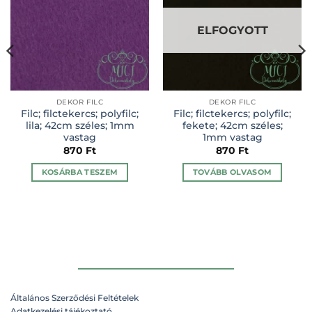
ELFOGYOTT
DEKOR FILC
DEKOR FILC
Filc; filctekercs; polyfilc;
Filc; filctekercs; polyfilc;
lila; 42cm széles; 1mm
fekete; 42cm széles;
vastag
1mm vastag
870
Ft
870
Ft
KOSÁRBA TESZEM
TOVÁBB OLVASOM
Általános Szerződési Feltételek
Adatkezelési tájékoztató