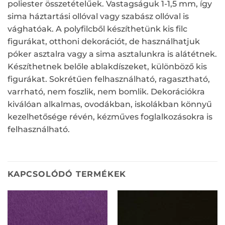
poliester összetételűek. Vastagságuk 1-1,5 mm, így
sima háztartási ollóval vagy szabász ollóval is
vághatóak. A polyfilcből készíthetünk kis filc
figurákat, otthoni dekorációt, de használhatjuk
póker asztalra vagy a sima asztalunkra is alátétnek.
Készíthetnek belőle ablakdíszeket, különböző kis
figurákat. Sokrétűen felhasználható, ragasztható,
varrható, nem foszlik, nem bomlik. Dekorációkra
kiválóan alkalmas, ovodákban, iskolákban könnyű
kezelhetősége révén, kézműves foglalkozásokra is
felhasználható.
KAPCSOLÓDÓ TERMÉKEK