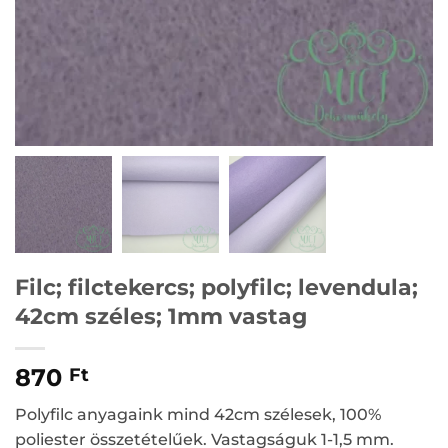
Filc; filctekercs; polyfilc; levendula;
42cm széles; 1mm vastag
870
Ft
Polyfilc anyagaink mind 42cm szélesek, 100%
poliester összetételűek. Vastagságuk 1-1,5 mm.