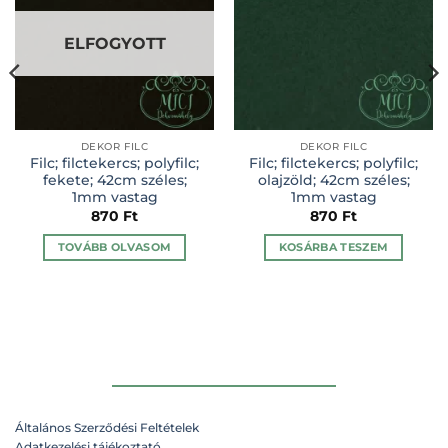
ELFOGYOTT
DEKOR FILC
DEKOR FILC
Filc; filctekercs; polyfilc;
Filc; filctekercs; polyfilc;
fekete; 42cm széles;
olajzöld; 42cm széles;
1mm vastag
1mm vastag
870
Ft
870
Ft
TOVÁBB OLVASOM
KOSÁRBA TESZEM
Általános Szerződési Feltételek
Adatkezelési tájékoztató