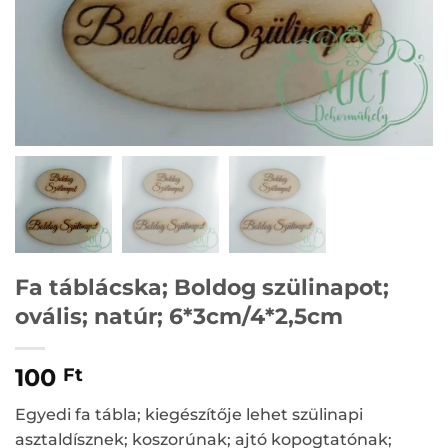
Fa táblácska; Boldog szülinapot;
ovális; natúr; 6*3cm/4*2,5cm
100
Ft
Egyedi fa tábla; kiegészítője lehet szülinapi
asztaldísznek; koszorúnak; ajtó kopogtatónak;