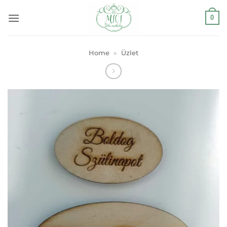
Skip
0
to
content
Home
»
Üzlet