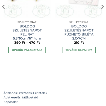
SZÜLETÉSNAP
SZÜLETÉSNAP
BOLDOG
BOLDOG
SZÜLETÉSNAPOT
SZÜLETÉSNAPOT
FELIRAT
FÛZHETÕ BILÉTA
5,5*10cm/6*14cm
2,1X7CM
390
Ft
–
470
Ft
210
Ft
OPCIÓK VÁLASZTÁSA
TOVÁBB OLVASOM
Ennek
a
terméknek
több
variációja
van.
A
változatok
Általános Szerződési Feltételek
a
Adatkezelési tájékoztató
termékoldalon
Kapcsolat
választhatók