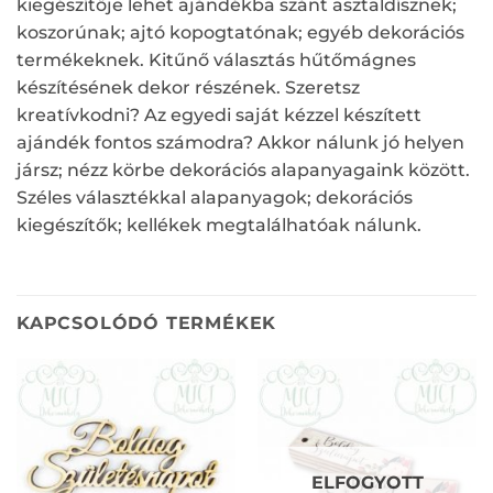
kiegészítője lehet ajándékba szánt asztaldísznek;
koszorúnak; ajtó kopogtatónak; egyéb dekorációs
termékeknek. Kitűnő választás hűtőmágnes
készítésének dekor részének. Szeretsz
kreatívkodni? Az egyedi saját kézzel készített
ajándék fontos számodra? Akkor nálunk jó helyen
jársz; nézz körbe dekorációs alapanyagaink között.
Széles választékkal alapanyagok; dekorációs
kiegészítők; kellékek megtalálhatóak nálunk.
KAPCSOLÓDÓ TERMÉKEK
ELFOGYOTT