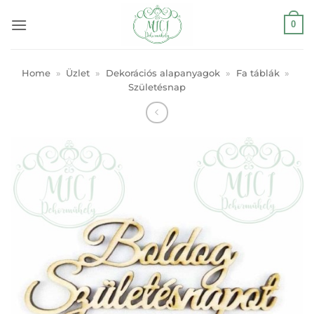
Skip
0
to
content
Home
»
Üzlet
»
Dekorációs alapanyagok
»
Fa táblák
»
Születésnap