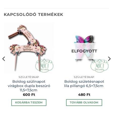
KAPCSOLÓDÓ TERMÉKEK
ELFOGYOTT
SZÜLETÉSNAP
SZÜLETÉSNAP
Boldog szülinapot
Boldog születésnapot
virágbox dupla beszúró
lila pillangó 6,5×7,5cm
11,5×7,5cm
600
Ft
480
Ft
KOSÁRBA TESZEM
TOVÁBB OLVASOM