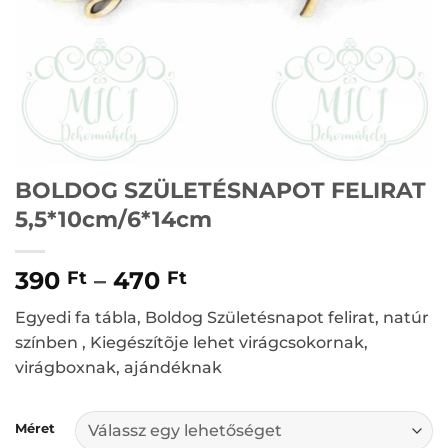
BOLDOG SZÜLETÉSNAPOT FELIRAT
5,5*10cm/6*14cm
390
–
470
Ft
Ft
Egyedi fa tábla, Boldog Születésnapot felirat, natúr
színben , Kiegészítõje lehet virágcsokornak,
virágboxnak, ajándéknak
Méret