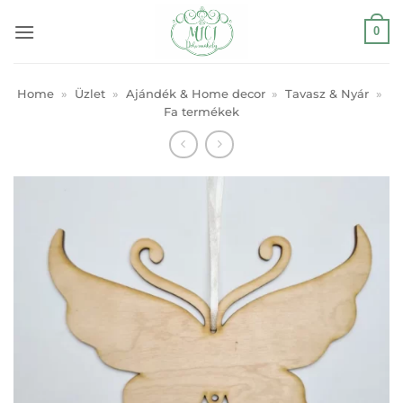
Skip
0
to
content
Home
»
Üzlet
»
Ajándék & Home decor
»
Tavasz & Nyár
»
Fa termékek