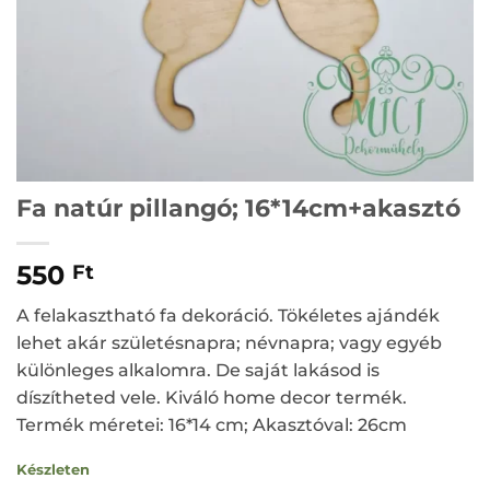
Fa natúr pillangó; 16*14cm+akasztó
550
Ft
A felakasztható fa dekoráció. Tökéletes ajándék
lehet akár születésnapra; névnapra; vagy egyéb
különleges alkalomra. De saját lakásod is
díszítheted vele. Kiváló home decor termék.
Termék méretei: 16*14 cm; Akasztóval: 26cm
Készleten