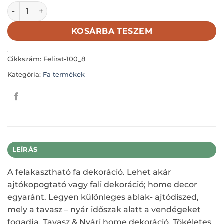
Fa natúr pillangó; 16*14cm+akasztó mennyiség
KOSÁRBA TESZEM
Cikkszám:
Felirat-100_8
Kategória:
Fa termékek
LEÍRÁS
A felakasztható fa dekoráció. Lehet akár
ajtókopogtató vagy fali dekoráció; home decor
egyaránt. Legyen különleges ablak- ajtódíszed,
mely a tavasz – nyár időszak alatt a vendégeket
fogadja. Tavasz & Nyári home dekoráció. Tökéletes