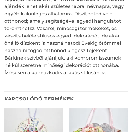
ajándék lehet akár születésnapra; névnapra; vagy
egyéb különleges alkalomra. Díszítheted vele
otthonod; amely segítségével egyedi hangulatot
teremthetsz. Vásárolj minőségi termékeket, és
készíts belőle stílusos egyedi dekorációt, de akár
önálló díszként is használhatod! Évekig örömmel
használni fogod otthonod kiegészítőjeként.
Bárkinek szívből ajánljuk, aki kompromisszumok
nélkül szeretne minőségi dekorációt otthonába.
Ízlésesen alkalmazkodik a lakás stílusához.
KAPCSOLÓDÓ TERMÉKEK