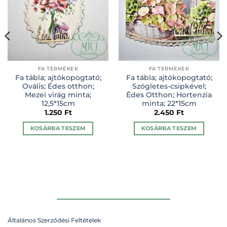
FA TERMÉKEK
FA TERMÉKEK
Fa tábla; ajtókopogtató;
Fa tábla; ajtókopogtató;
Ovális; Édes otthon;
Szögletes-csipkével;
Mezei virág minta;
Édes Otthon; Hortenzia
12,5*15cm
minta; 22*15cm
1.250
Ft
2.450
Ft
KOSÁRBA TESZEM
KOSÁRBA TESZEM
Általános Szerződési Feltételek