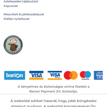
Adatkezelési tájékoztató
Kapcsolat
Részvételi és játékszabályzat
Elállási nyilatkozat
A kényelmes és biztonságos online fizetést a
Barion Payment Zrt. biztosítja.
MNB engedély száma: H-EN-I-1064/2013
A weboldal sütiket használ, hogy jobb böngészési
élményt nyújtson. A weboldal böngészésével Ön