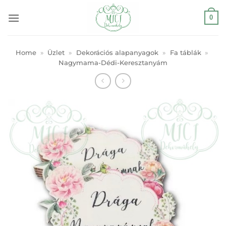
Skip
0
to
content
Home
»
Üzlet
»
Dekorációs alapanyagok
»
Fa táblák
»
Nagymama-Dédi-Keresztanyám