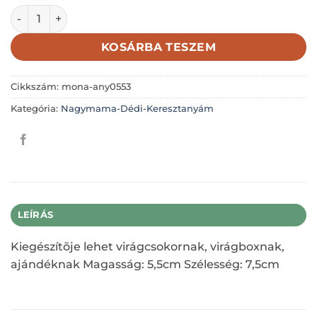
DRÁGA NAGYMAMÁMNAK DÍSZES RÓZSÁS 5,5X7,5CM menn
KOSÁRBA TESZEM
Cikkszám:
mona-any0553
Kategória:
Nagymama-Dédi-Keresztanyám
LEÍRÁS
Kiegészítõje lehet virágcsokornak, virágboxnak,
ajándéknak Magasság: 5,5cm Szélesség: 7,5cm