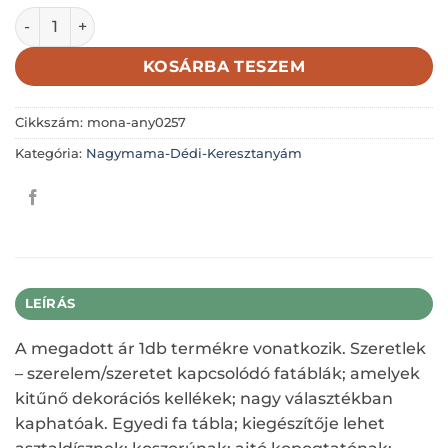
DRÁGA NAGYMAMÁMNAK DÍSZES SZÍV 5,5X5,5CM mennyis
KOSÁRBA TESZEM
Cikkszám:
mona-any0257
Kategória:
Nagymama-Dédi-Keresztanyám
LEÍRÁS
A megadott ár 1db termékre vonatkozik. Szeretlek
– szerelem/szeretet kapcsolódó fatáblák; amelyek
kitűnő dekorációs kellékek; nagy választékban
kaphatóak. Egyedi fa tábla; kiegészítője lehet