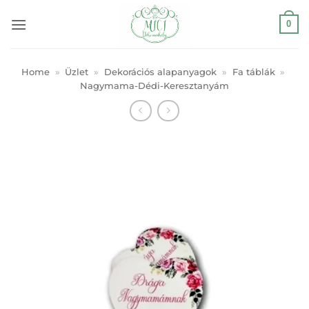
Skip
0
to
content
Home
»
Üzlet
»
Dekorációs alapanyagok
»
Fa táblák
»
Nagymama-Dédi-Keresztanyám