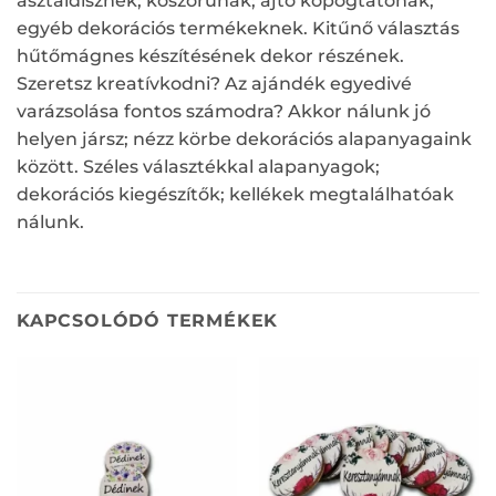
asztaldísznek; koszorúnak; ajtó kopogtatónak;
egyéb dekorációs termékeknek. Kitűnő választás
hűtőmágnes készítésének dekor részének.
Szeretsz kreatívkodni? Az ajándék egyedivé
varázsolása fontos számodra? Akkor nálunk jó
helyen jársz; nézz körbe dekorációs alapanyagaink
között. Széles választékkal alapanyagok;
dekorációs kiegészítők; kellékek megtalálhatóak
nálunk.
KAPCSOLÓDÓ TERMÉKEK