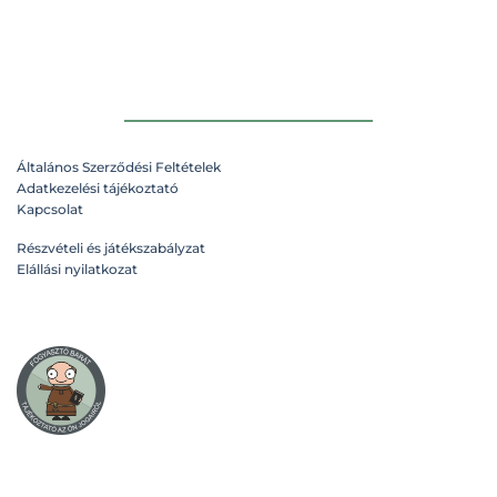
a
a
terméknek
terméknek
több
több
variációja
variációja
van.
van.
A
A
változatok
változatok
Általános Szerződési Feltételek
a
a
Adatkezelési tájékoztató
n
termékoldalon
termékoldalon
Kapcsolat
választhatók
választhatók
ki
ki
Részvételi és játékszabályzat
Elállási nyilatkozat