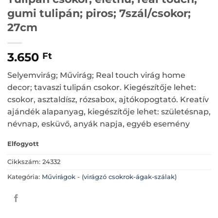
gumi tulipán; piros; 7szál/csokor;
27cm
3.650
Ft
Selyemvirág; Művirág; Real touch virág home
decor; tavaszi tulipán csokor. Kiegészítője lehet:
csokor, asztaldísz, rózsabox, ajtókopogtató. Kreatív
ajándék alapanyag, kiegészítője lehet: születésnap,
névnap, esküvő, anyák napja, egyéb esemény
Elfogyott
Cikkszám:
24332
Kategória:
Művirágok - (virágzó csokrok-ágak-szálak)