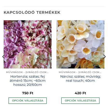
KAPCSOLÓDÓ TERMÉKEK
MŰVIRÁGOK - (VIRÁGZÓ CSOKROK-ÁGAK-SZÁLAK)
MŰVIRÁGOK - (VIRÁGZÓ CSOKROK-ÁGAK-SZÁLAK)
Hortenzia; szálas; fej
Nárcisz; szálas; művirág;
átmérő 15cm; ~60cm
real touch; 40cm
hosszú; 20/60cm
750
Ft
420
Ft
OPCIÓK VÁLASZTÁSA
OPCIÓK VÁLASZTÁSA
Ennek
Ennek