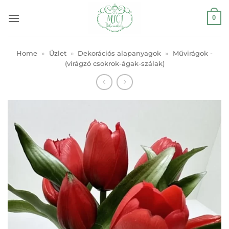
Skip
0
to
content
Home
»
Üzlet
»
Dekorációs alapanyagok
»
Művirágok -
(virágzó csokrok-ágak-szálak)