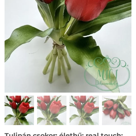
Tulipán csokor; élethű; real touch;