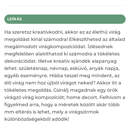
LEÍRÁS
Ha szeretsz kreatívkodni, akkor ez az élethű virág
megoldást kínál számodra! Elkészítheted az általad
megálmodott virágkompozíciódat. Ízlésednek
megfelelően alakíthatod ki számodra a tökéletes
dekorációdat. Illetve kreatív ajándék alapanyag
lehet: születésnap, névnap, esküvő, anyák napja,
egyéb eseményre. Hiába teszel meg mindent, az
élő virág nem hoz újból virágot neked? Akkor itt a
tökéletes megoldás. Csinálj magadnak egy örök
virágzó virág kompozíciót; home decort. Felhívom a
figyelmed arra, hogy a méretek között akár több
mm eltérés is lehet, mely a virágszirmok
különbözőségekből adódik!