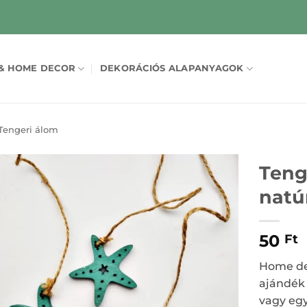
& HOME DECOR
DEKORÁCIÓS ALAPANYAGOK
Tengeri álom
Tenge
natú
50
Ft
Home dek
ajándék 
vagy egy