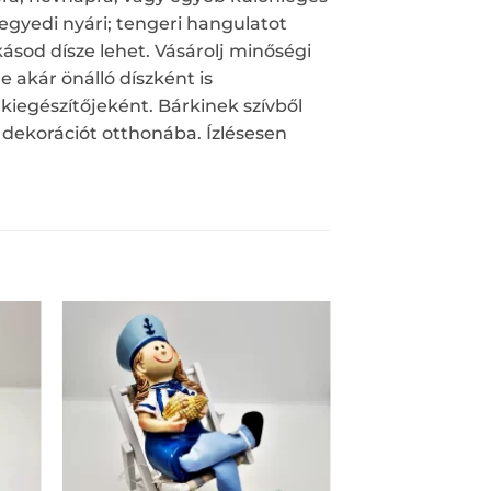
egyedi nyári; tengeri hangulatot
kásod dísze lehet. Vásárolj minőségi
de akár önálló díszként is
iegészítőjeként. Bárkinek szívből
dekorációt otthonába. Ízlésesen