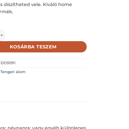
is díszítheted vele. Kiváló home
ermék.
sillag; türkiz; natúr akasztóval; 8cm mennyiség
KOSÁRBA TESZEM
:
DD51911
:
Tengeri álom
pra; névnapra; vagy egyéb különleges