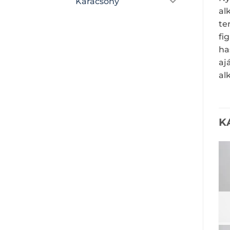
Karácsony
al
te
fi
ha
aj
al
K