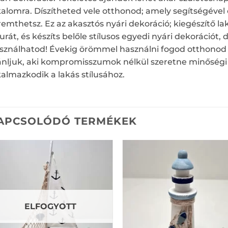
kalomra. Díszítheted vele otthonod; amely segítségével 
remthetsz. Ez az akasztós nyári dekoráció; kiegészítő la
gurát, és készíts belőle stílusos egyedi nyári dekorációt, 
sználhatod! Évekig örömmel használni fogod otthonod k
ánljuk, aki kompromisszumok nélkül szeretne minőségi 
kalmazkodik a lakás stílusához.
APCSOLÓDÓ TERMÉKEK
ELFOGYOTT