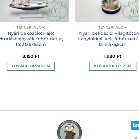
TENGERI ÁLOM
TENGERI ÁLOM
Nyári dekoáció; Hajó;
Nyári dekoáció; Világítóto
vitorláshajó; kék-fehér-natúr;
kagylókkal; kék-fehér-natúr;
fa; 31x6x53cm
15×5,5×5,5cm
8.150
Ft
1.980
Ft
TOVÁBB OLVASOM
KOSÁRBA TESZEM
A 