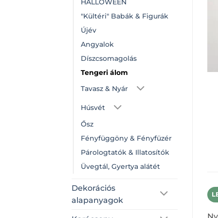
HALLOWEEN
"Kültéri" Babák & Figurák
Újév
Angyalok
Díszcsomagolás
Tengeri álom
Tavasz & Nyár
Húsvét
Ősz
Fényfüggöny & Fényfüzér
Párologtatók & Illatosítók
Üvegtál, Gyertya alátét
Dekorációs
L
alapanyagok
Ny