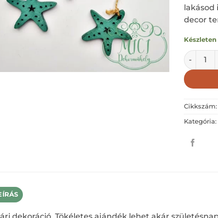
lakásod 
decor t
Készleten
Tengeri c
Cikkszám
Kategória
EÍRÁS
ári dekoráció. Tökéletes ajándék lehet akár születésna