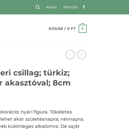
Kosár
Pénztár
0
KOSÁR /
0
FT
ri csillag; türkiz;
r akasztóval; 8cm
oráció; nyári figura. Tökéletes
lehet akár születésnapra; névnapra;
éb különleges alkalomra. De saját