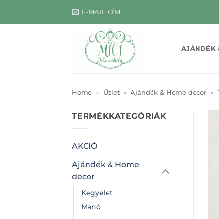
Skip
E-MAIL CÍM
to
content
AJÁNDÉK 
Home
»
Üzlet
»
Ajándék & Home decor
»
TERMÉKKATEGÓRIÁK
AKCIÓ
Ajándék & Home
decor
Kegyelet
Manó