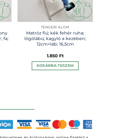
TENGERI ÁLOM
TENGER
rony
Matróz fiú; kék fehér ruha;
Nyári dekoráci
 fa;
lógólábú; kagyló a kezében;
tengeri csillag
12cm+láb; 16,5cm
natúr; 24cm h
12cm á
1.850
Ft
99
KOSÁRBA TESZEM
KOSÁRBA
kényelmes és biztonságos online fizetést a