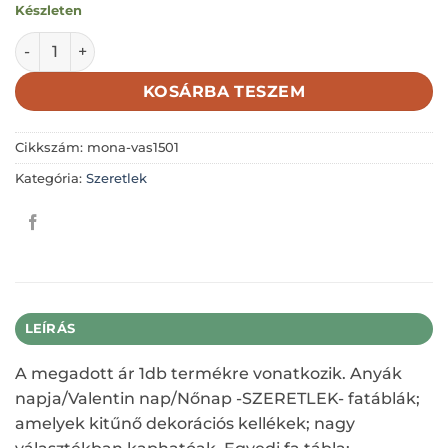
Készleten
TE VAGY AZ IGAZI-SZEMÜVEGES KUTYA 7X6,5CM mennyisé
KOSÁRBA TESZEM
Cikkszám:
mona-vas1501
Kategória:
Szeretlek
LEÍRÁS
A megadott ár 1db termékre vonatkozik. Anyák
napja/Valentin nap/Nőnap -SZERETLEK- fatáblák;
amelyek kitűnő dekorációs kellékek; nagy