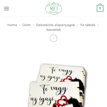
Skip
0
to
content
Home
»
Üzlet
»
Dekorációs alapanyagok
»
Fa táblák
»
Szeretlek