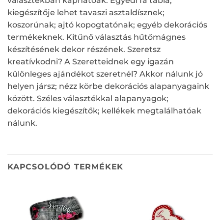
választékban kaphatóak. Egyedi fa tábla;
kiegészítője lehet tavaszi asztaldísznek;
koszorúnak; ajtó kopogtatónak; egyéb dekorációs
termékeknek. Kitűnő választás hűtőmágnes
készítésének dekor részének. Szeretsz
kreatívkodni? A Szeretteidnek egy igazán
különleges ajándékot szeretnél? Akkor nálunk jó
helyen jársz; nézz körbe dekorációs alapanyagaink
között. Széles választékkal alapanyagok;
dekorációs kiegészítők; kellékek megtalálhatóak
nálunk.
KAPCSOLÓDÓ TERMÉKEK