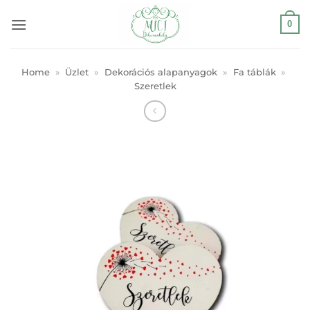
Skip
0
to
content
Home
»
Üzlet
»
Dekorációs alapanyagok
»
Fa táblák
»
Szeretlek