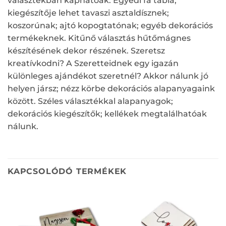
választékban kaphatóak. Egyedi fa tábla;
kiegészítője lehet tavaszi asztaldísznek;
koszorúnak; ajtó kopogtatónak; egyéb dekorációs
termékeknek. Kitűnő választás hűtőmágnes
készítésének dekor részének. Szeretsz
kreatívkodni? A Szeretteidnek egy igazán
különleges ajándékot szeretnél? Akkor nálunk jó
helyen jársz; nézz körbe dekorációs alapanyagaink
között. Széles választékkal alapanyagok;
dekorációs kiegészítők; kellékek megtalálhatóak
nálunk.
KAPCSOLÓDÓ TERMÉKEK