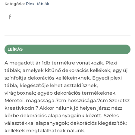
Kategória:
Plexi táblák
LEÍRÁS
A megadott ár 1db termékre vonatkozik. Plexi
táblák; amelyek kitűnő dekorációs kellékek; egy új
színfoltja dekorációs kellékeinknek. Egyedi plexi
tábla; kiegészítője lehet asztaldísznek;
virágboxnak; egyéb dekorációs termékeknek.
Méretei: magassága:7cm hosszúsága:7cm Szeretsz
kreatívkodni? Akkor nálunk jó helyen jársz; nézz
körbe dekorációs alapanyagaink között. Széles
választékkal alapanyagok; dekorációs kiegészítők;
kellékek megtalálhatóak nálunk.