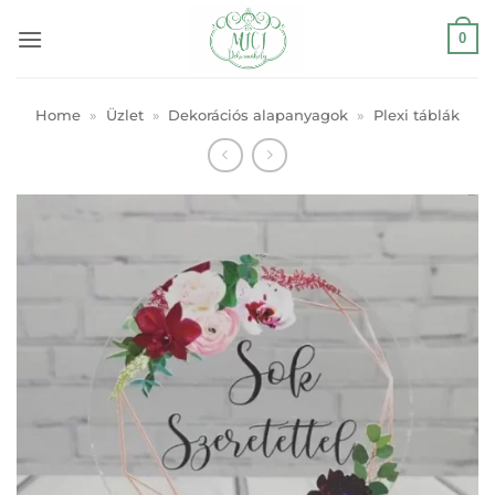
Skip
0
to
content
Home
»
Üzlet
»
Dekorációs alapanyagok
»
Plexi táblák