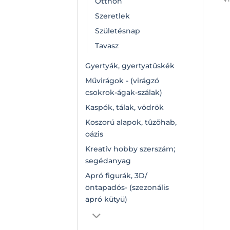
Otthon
Szeretlek
Születésnap
Tavasz
Gyertyák, gyertyatüskék
Művirágok - (virágzó
csokrok-ágak-szálak)
Kaspók, tálak, vödrök
Koszorú alapok, tûzõhab,
oázis
Kreatív hobby szerszám;
segédanyag
Apró figurák, 3D/
öntapadós- (szezonális
apró kütyü)