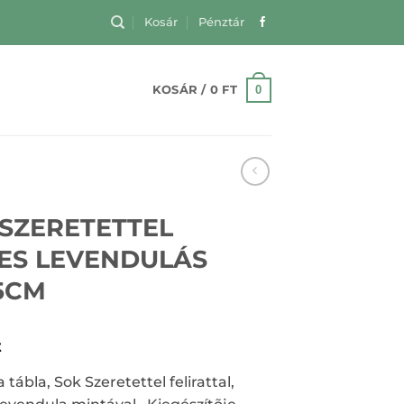
Kosár
Pénztár
0
KOSÁR /
0
FT
 SZERETETTEL
ZES LEVENDULÁS
5CM
t
 tábla, Sok Szeretettel felirattal,