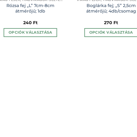
Rózsa fej „L” 7cm-8cm
Boglárka fej; „S” 2,5cm
átmérőjű; 1db
átmérőjű; 4db/csomag
240
Ft
270
Ft
OPCIÓK VÁLASZTÁSA
OPCIÓK VÁLASZTÁSA
Ennek
Ennek
a
a
terméknek
terméknek
több
több
variációja
variációja
van.
van.
A
A
változatok
változatok
a
a
termékoldalon
termékolda
választhatók
választható
ki
ki