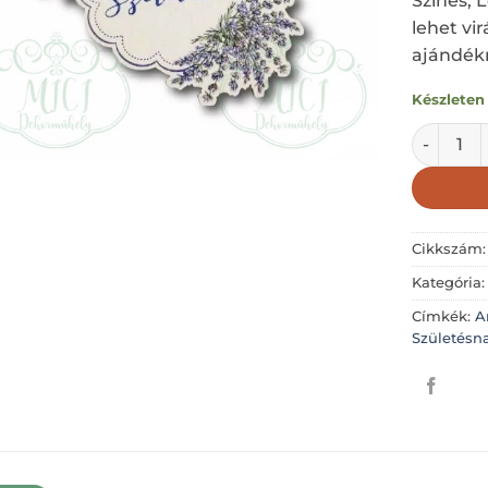
Színes, 
lehet vi
ajándék
Készleten
SOK SZER
Cikkszám
Kategória
Címkék:
A
Születésn