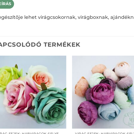
EÍRÁS
egészítõje lehet virágcsokornak, virágboxnak, ajándék
APCSOLÓDÓ TERMÉKEK
VIRÁG FEJEK; HABVIRÁGOK-SELYEMVIRÁGOK