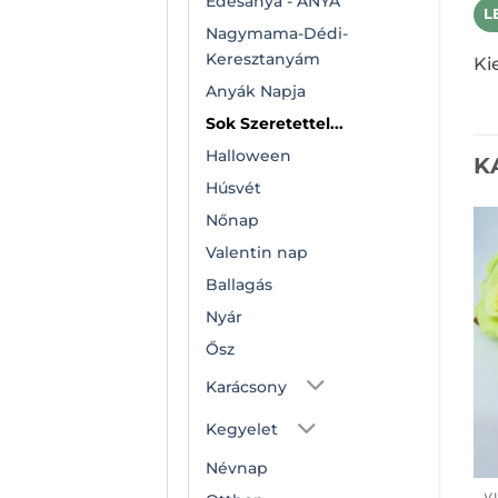
Édesanya - ANYA
L
Nagymama-Dédi-
Keresztanyám
Ki
Anyák Napja
Sok Szeretettel...
Halloween
K
Húsvét
Nőnap
Valentin nap
Ballagás
Nyár
Ősz
Karácsony
Kegyelet
Névnap