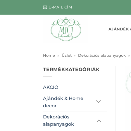
Skip
E-MAIL CÍM
to
content
AJÁNDÉK 
Home
»
Üzlet
»
Dekorációs alapanyagok
»
TERMÉKKATEGÓRIÁK
AKCIÓ
Ajándék & Home
decor
Dekorációs
alapanyagok