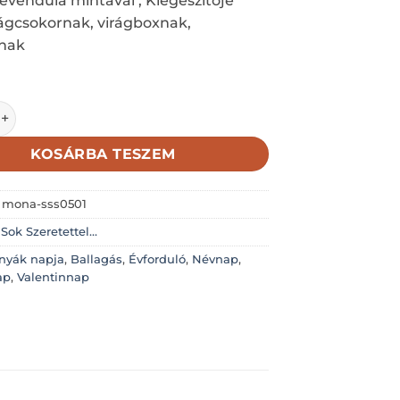
Levendula mintával , Kiegészítõje
rágcsokornak, virágboxnak,
nak
ETETTEL DÍSZES LEVENDULÁS 7X7,5CM mennyiség
KOSÁRBA TESZEM
:
mona-sss0501
:
Sok Szeretettel...
nyák napja
,
Ballagás
,
Évforduló
,
Névnap
,
ap
,
Valentinnap