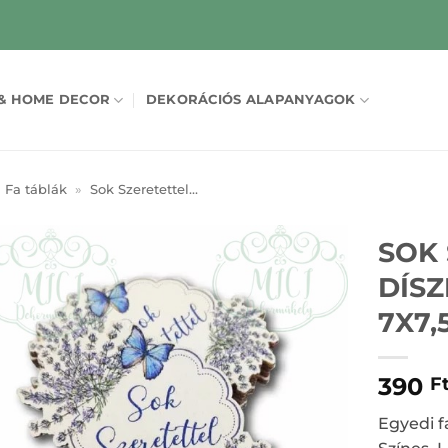
& HOME DECOR
DEKORÁCIÓS ALAPANYAGOK
Fa táblák
»
Sok Szeretettel...
SOK
DÍS
7X7,
390
F
Egyedi fa