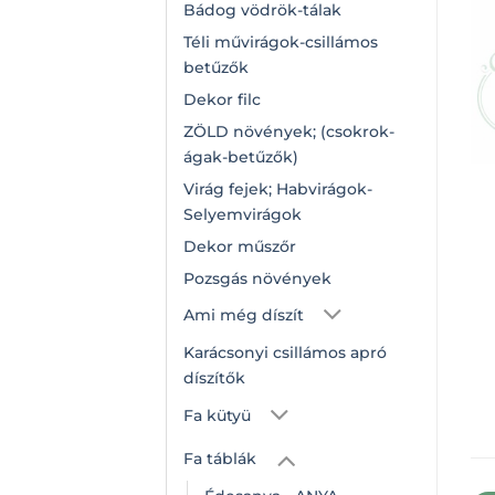
Bádog vödrök-tálak
Téli művirágok-csillámos
betűzők
Dekor filc
ZÖLD növények; (csokrok-
ágak-betűzők)
Virág fejek; Habvirágok-
Selyemvirágok
Dekor műszőr
Pozsgás növények
Ami még díszít
Karácsonyi csillámos apró
díszítők
Fa kütyü
Fa táblák