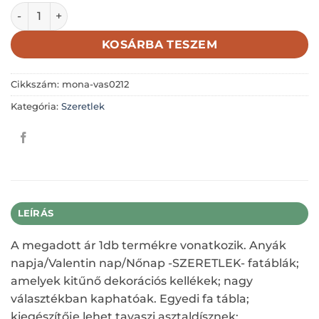
PIROS SZÍV-SZERETLEK 5X5CM mennyiség
KOSÁRBA TESZEM
Cikkszám:
mona-vas0212
Kategória:
Szeretlek
LEÍRÁS
A megadott ár 1db termékre vonatkozik. Anyák
napja/Valentin nap/Nőnap -SZERETLEK- fatáblák;
amelyek kitűnő dekorációs kellékek; nagy
választékban kaphatóak. Egyedi fa tábla;
kiegészítője lehet tavaszi asztaldísznek;