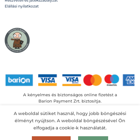
Részvételi és játékszabályzat
Elállási nyilatkozat
A kényelmes és biztonságos online fizetést a
Barion Payment Zrt. biztosítja.
MNB engedély száma: H-EN-I-1064/2013
A weboldal sütiket használ, hogy jobb böngészési
élményt nyújtson. A weboldal böngészésével Ön
elfogadja a cookie-k használatát.