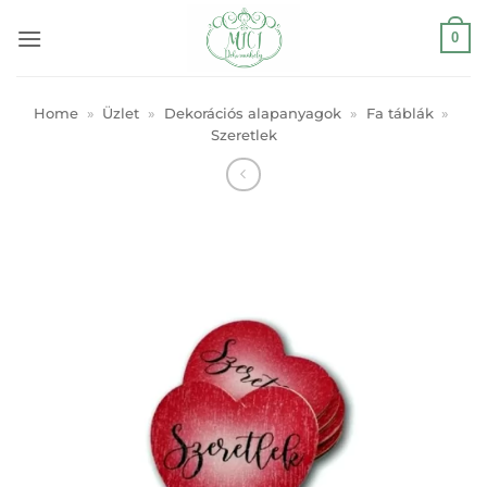
Skip
0
to
content
Home
»
Üzlet
»
Dekorációs alapanyagok
»
Fa táblák
»
Szeretlek