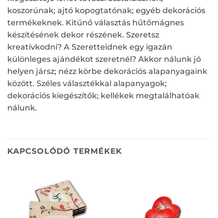
koszorúnak; ajtó kopogtatónak; egyéb dekorációs
termékeknek. Kitűnő választás hűtőmágnes
készítésének dekor részének. Szeretsz
kreatívkodni? A Szeretteidnek egy igazán
különleges ajándékot szeretnél? Akkor nálunk jó
helyen jársz; nézz körbe dekorációs alapanyagaink
között. Széles választékkal alapanyagok;
dekorációs kiegészítők; kellékek megtalálhatóak
nálunk.
KAPCSOLÓDÓ TERMÉKEK