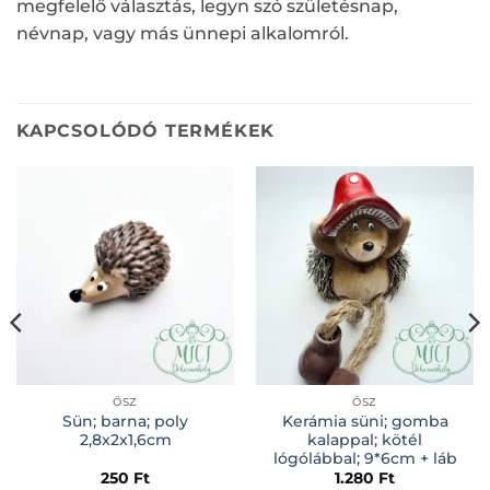
megfelelő választás, legyn szó születésnap,
névnap, vagy más ünnepi alkalomról.
KAPCSOLÓDÓ TERMÉKEK
ŐSZ
ŐSZ
Sün; barna; poly
Kerámia süni; gomba
2,8x2x1,6cm
kalappal; kötél
lógólábbal; 9*6cm + láb
250
Ft
1.280
Ft