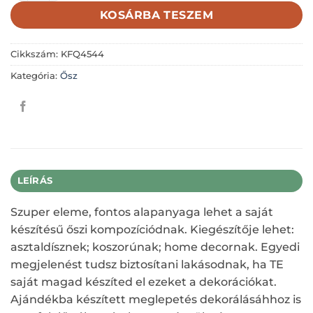
KOSÁRBA TESZEM
Cikkszám:
KFQ4544
Kategória:
Ősz
LEÍRÁS
Szuper eleme, fontos alapanyaga lehet a saját
készítésű őszi kompozíciódnak. Kiegészítője lehet:
asztaldísznek; koszorúnak; home decornak. Egyedi
megjelenést tudsz biztosítani lakásodnak, ha TE
saját magad készíted el ezeket a dekorációkat.
Ajándékba készített meglepetés dekorálásáhhoz is