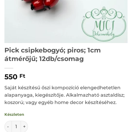
Pick csipkebogyó; piros; 1cm
átmérőjű; 12db/csomag
550
Ft
Saját készítésű őszi kompozíció elengedhetetlen
alapanyaga, kiegészítője. Alkalmazható asztaldísz;
koszorú; vagy egyéb home decor készítéséhez.
Készleten
Pick csipkebogyó; piros; 1cm átmérőjű; 12db/csomag menn