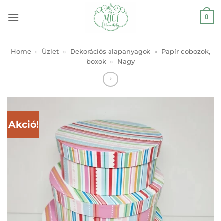
Skip
0
to
content
Home
»
Üzlet
»
Dekorációs alapanyagok
»
Papír dobozok,
boxok
»
Nagy
Akció!