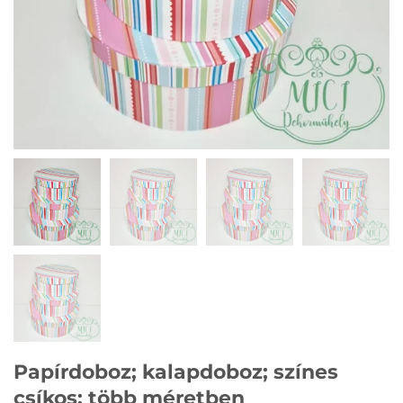
Papírdoboz; kalapdoboz; színes
csíkos; több méretben