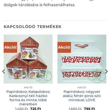
dolgok tárolására is felhasználhatsz.
KAPCSOLÓDÓ TERMÉKEK
Akció!
Akció!
AKCIÓ
AKCIÓ
Papírdoboz; Kalapdoboz;
Papírdoboz; négyzet
Karácsonyi-téli házikó
alakú; fehér-piros szív
forma és minta; több
mintával; LOVE
méretben
Original
Current
Original
Current
1.450
Ft
725
Ft
1.590
Ft
795
Ft