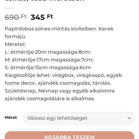
Original
Current
690
345
Ft
Ft
price
price
Papírdoboz színes-mintás kivitelben. Kerek
was:
is:
formájú.
690 Ft.
345 Ft.
Méretei:
L: átmérője:20m magassága:8cm;
M: átmérője:17cm magassága:7cm;
S: átmérője:15cm magassága:6cm
Kiegészítője lehet: virágbox, virágkaspó, egyéb
home decor, ajándék csomagolás, tárolás.
Születésnap, Névnap vagy egyéb alkalomra
ajándék csomagolására is alkalmas.
Méret
KOSÁRBA TESZEM