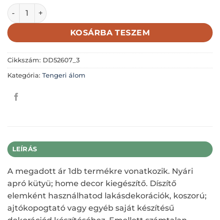
Öntapadós mentőöv; fehér-piros; 2,8cm; polyresin mennyi
KOSÁRBA TESZEM
Cikkszám:
DD52607_3
Kategória:
Tengeri álom
LEÍRÁS
A megadott ár 1db termékre vonatkozik. Nyári
apró kütyü; home decor kiegészítő. Díszítő
elemként használhatod lakásdekorációk, koszorú;
ajtókopogtató vagy egyéb saját készítésű