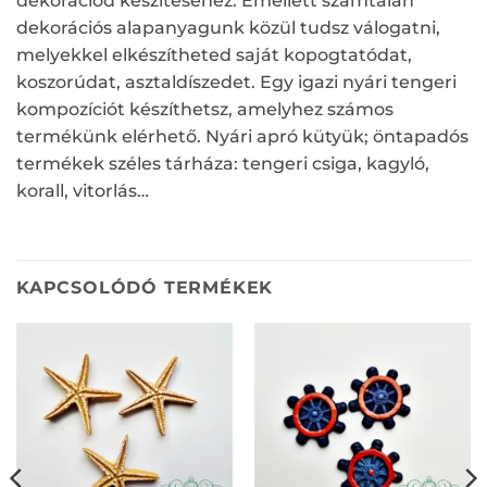
dekorációd készítéséhez. Emellett számtalan
dekorációs alapanyagunk közül tudsz válogatni,
melyekkel elkészítheted saját kopogtatódat,
koszorúdat, asztaldíszedet. Egy igazi nyári tengeri
kompozíciót készíthetsz, amelyhez számos
termékünk elérhető. Nyári apró kütyük; öntapadós
termékek széles tárháza: tengeri csiga, kagyló,
korall, vitorlás…
KAPCSOLÓDÓ TERMÉKEK