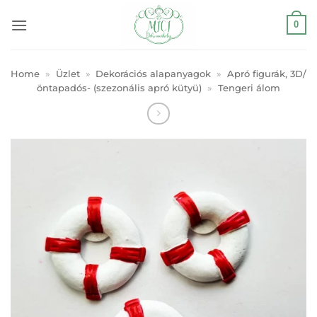
Skip
0
to
content
Home
»
Üzlet
»
Dekorációs alapanyagok
»
Apró figurák, 3D/
öntapadós- (szezonális apró kütyü)
»
Tengeri álom