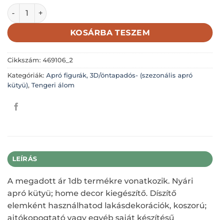
Nyári apró kütyü; Kagyló; gyöngyház-krém; 4cm-es menny
KOSÁRBA TESZEM
Cikkszám:
469106_2
Kategóriák:
Apró figurák, 3D/öntapadós- (szezonális apró
kütyü)
,
Tengeri álom
LEÍRÁS
A megadott ár 1db termékre vonatkozik. Nyári
apró kütyü; home decor kiegészítő. Díszítő
elemként használhatod lakásdekorációk, koszorú;
ajtókopogtató vagy egyéb saját készítésű