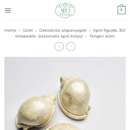
Skip
0
to
content
Home
»
Üzlet
»
Dekorációs alapanyagok
»
Apró figurák, 3D/
öntapadós- (szezonális apró kütyü)
»
Tengeri álom