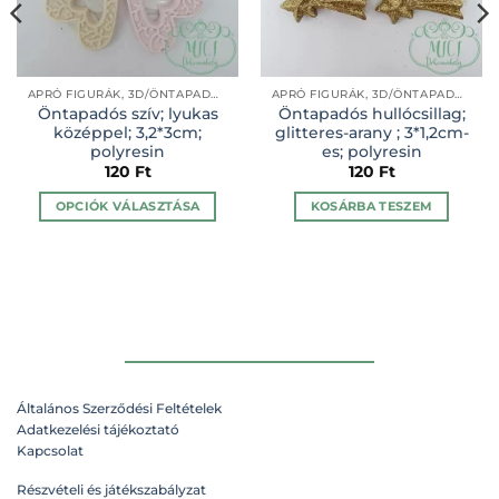
APRÓ FIGURÁK, 3D/ÖNTAPADÓS- (SZEZONÁLIS APRÓ KÜTYÜ)
APRÓ FIGURÁK, 3D/ÖNTAPADÓS- (SZEZONÁLIS APRÓ KÜTYÜ)
Öntapadós szív; lyukas
Öntapadós hullócsillag;
középpel; 3,2*3cm;
glitteres-arany ; 3*1,2cm-
polyresin
es; polyresin
120
Ft
120
Ft
OPCIÓK VÁLASZTÁSA
KOSÁRBA TESZEM
Ennek
a
terméknek
több
variációja
van.
A
változatok
Általános Szerződési Feltételek
a
Adatkezelési tájékoztató
n
termékoldalon
Kapcsolat
választhatók
ki
Részvételi és játékszabályzat