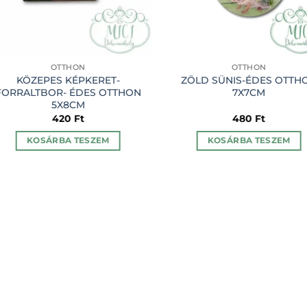
OTTHON
OTTHON
KÖZEPES KÉPKERET-
ZÖLD SÜNIS-ÉDES OTTH
FORRALTBOR- ÉDES OTTHON
7X7CM
5X8CM
420
Ft
480
Ft
KOSÁRBA TESZEM
KOSÁRBA TESZEM