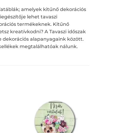
fatáblák; amelyek kitűnő dekorációs
egészítője lehet tavaszi
korációs termékeknek. Kitűnő
tsz kreatívkodni? A Tavaszi időszak
e dekorációs alapanyagaink között.
 kellékek megtalálhatóak nálunk.