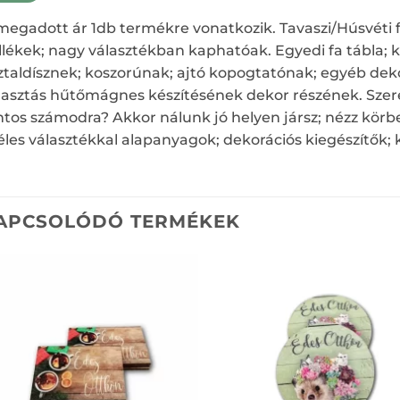
megadott ár 1db termékre vonatkozik. Tavaszi/Húsvéti 
llékek; nagy választékban kaphatóak. Egyedi fa tábla; ki
ztaldísznek; koszorúnak; ajtó kopogtatónak; egyéb de
lasztás hűtőmágnes készítésének dekor részének. Szere
ntos számodra? Akkor nálunk jó helyen jársz; nézz körb
éles választékkal alapanyagok; dekorációs kiegészítők;
APCSOLÓDÓ TERMÉKEK