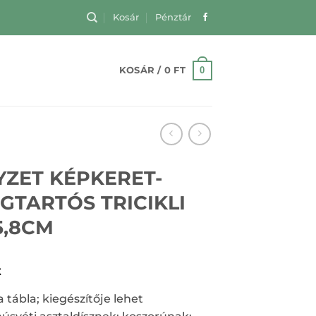
Kosár
Pénztár
0
KOSÁR /
0
FT
YZET KÉPKERET-
GTARTÓS TRICIKLI
5,8CM
t
a tábla; kiegészítője lehet