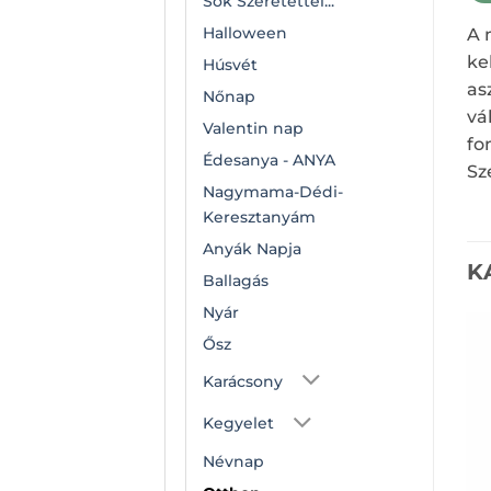
Sok Szeretettel...
Halloween
A 
ke
Húsvét
as
Nőnap
vá
Valentin nap
fo
Édesanya - ANYA
Sz
Nagymama-Dédi-
Keresztanyám
Anyák Napja
K
Ballagás
Nyár
Ősz
Karácsony
Kegyelet
Névnap