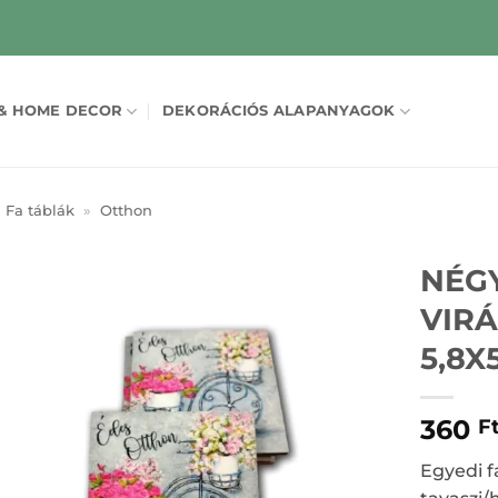
& HOME DECOR
DEKORÁCIÓS ALAPANYAGOK
Fa táblák
»
Otthon
NÉG
VIRÁ
5,8X
360
F
Egyedi f