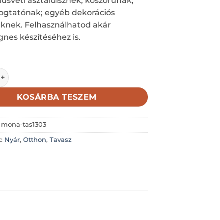
húsvéti asztaldísznek; koszorúnak;
ogtatónak; egyéb dekorációs
knek. Felhasználhatod akár
es készítéséhez is.
KÉPKERET-VIRÁGTARTÓS TRICIKLI 5,8X5,8CM mennyiség
KOSÁRBA TESZEM
:
mona-tas1303
k:
Nyár
,
Otthon
,
Tavasz