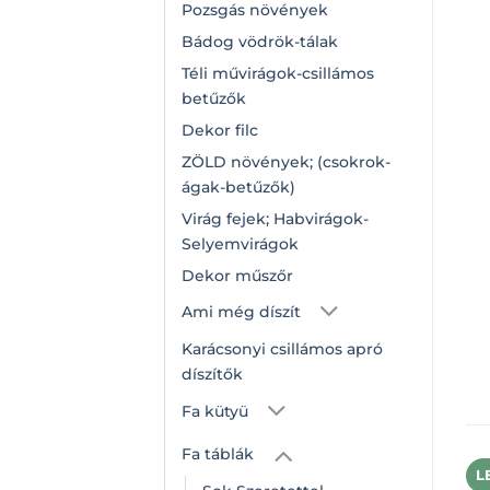
Pozsgás növények
Bádog vödrök-tálak
Téli művirágok-csillámos
betűzők
Dekor filc
ZÖLD növények; (csokrok-
ágak-betűzők)
Virág fejek; Habvirágok-
Selyemvirágok
Dekor műszőr
Ami még díszít
Karácsonyi csillámos apró
díszítők
Fa kütyü
Fa táblák
L