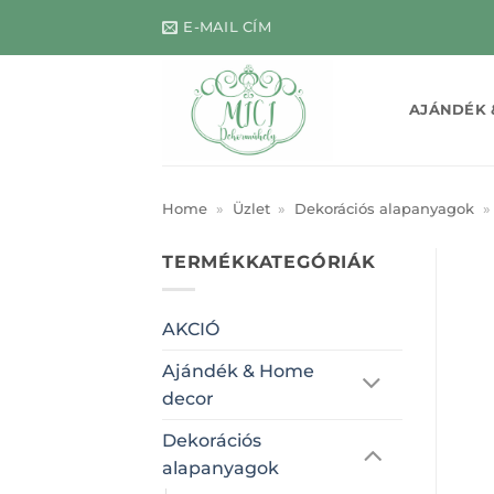
Skip
E-MAIL CÍM
to
content
AJÁNDÉK 
Home
»
Üzlet
»
Dekorációs alapanyagok
»
TERMÉKKATEGÓRIÁK
AKCIÓ
Ajándék & Home
decor
Dekorációs
alapanyagok