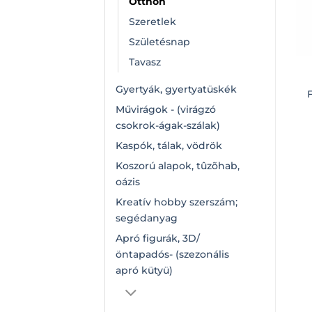
Otthon
Szeretlek
Születésnap
Tavasz
Gyertyák, gyertyatüskék
Művirágok - (virágzó
csokrok-ágak-szálak)
Kaspók, tálak, vödrök
Koszorú alapok, tûzõhab,
oázis
Kreatív hobby szerszám;
segédanyag
Apró figurák, 3D/
öntapadós- (szezonális
apró kütyü)