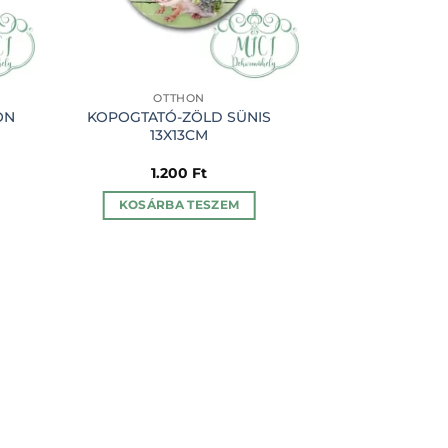
OTTHON
OTT
ON
KOPOGTATÓ-ZÖLD SÜNIS
OVÁLIS- ÉDES
13X13CM
5,5X8
1.200
Ft
48
KOSÁRBA TESZEM
KOSÁRBA