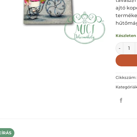
tavaszi/
ajtó kop
terméke
hűtőmágn
Készleten
NÉGYZET 
Cikkszám
Kategóriá
EÍRÁS