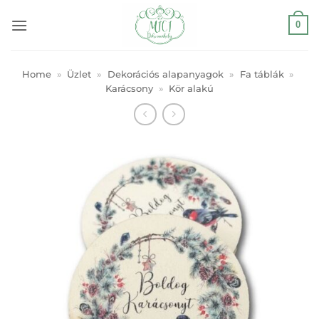
Skip
0
to
content
Home
»
Üzlet
»
Dekorációs alapanyagok
»
Fa táblák
»
Karácsony
»
Kör alakú