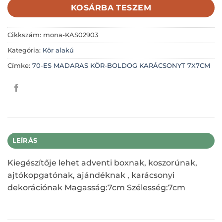
KOSÁRBA TESZEM
Cikkszám:
mona-KAS02903
Kategória:
Kör alakú
Címke:
70-ES MADARAS KÖR-BOLDOG KARÁCSONYT 7X7CM
LEÍRÁS
Kiegészítője lehet adventi boxnak, koszorúnak,
ajtókopgatónak, ajándéknak , karácsonyi
dekorációnak Magasság:7cm Szélesség:7cm