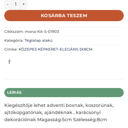
KÖZEPES KÉPKERET-ELEGÁNS-Boldog Karácsonyt 5X8CM m
KOSÁRBA TESZEM
Cikkszám:
mona-KA-S-01903
Kategória:
Téglalap alakú
Címke:
KÖZEPES KÉPKERET-ELEGÁNS 5X8CM
LEÍRÁS
Kiegészítője lehet adventi boxnak, koszorúnak,
ajtókopgatónak, ajándéknak , karácsonyi
dekorációnak Magasság:5cm Szélesség:8cm