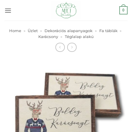
Skip
0
to
content
Home
»
Üzlet
»
Dekorációs alapanyagok
»
Fa táblák
»
Karácsony
»
Téglalap alakú