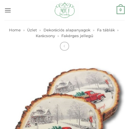
Skip
0
to
content
Home
»
Üzlet
»
Dekorációs alapanyagok
»
Fa táblák
»
Karácsony
»
Fakérges jellegű