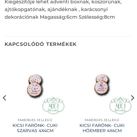
Kiegészítője lehet adventi boxnak, koszorúnak,
ajtókopgatónak, ajándéknak , karácsonyi
dekorációnak Magasság:6cm Szélesség:8cm
KAPCSOLÓDÓ TERMÉKEK
FAKÉRGES JELLEGŰ
FAKÉRGES JELLEGŰ
KICSI FARÖNK- CUKI
KICSI FARÖNK- CUKI
SZARVAS 4X4CM
HÓEMBER 4X4CM