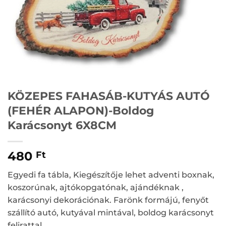
KÖZEPES FAHASÁB-KUTYÁS AUTÓ
(FEHÉR ALAPON)-Boldog
Karácsonyt 6X8CM
480
Ft
Egyedi fa tábla, Kiegészítője lehet adventi boxnak,
koszorúnak, ajtókopgatónak, ajándéknak ,
karácsonyi dekorációnak. Farönk formájú, fenyőt
szállító autó, kutyával mintával, boldog karácsonyt
felirattal