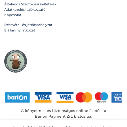
változatok
változatok
Általános Szerződési Feltételek
a
a
Adatkezelési tájékoztató
n
termékoldalon
termékoldalon
Kapcsolat
választhatók
választhatók
ki
ki
Részvételi és játékszabályzat
Elállási nyilatkozat
A kényelmes és biztonságos online fizetést a
Barion Payment Zrt. biztosítja.
MNB engedély száma: H-EN-I-1064/2013