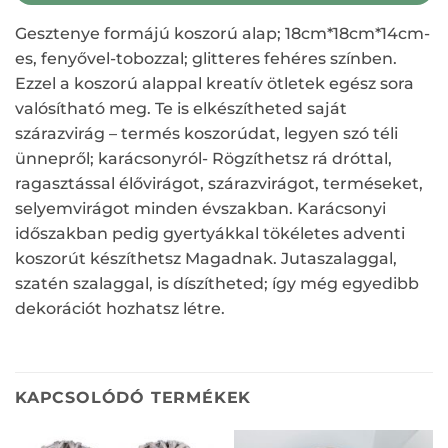
Gesztenye formájú koszorú alap; 18cm*18cm*14cm-
es, fenyővel-tobozzal; glitteres fehéres színben.
Ezzel a koszorú alappal kreatív ötletek egész sora
valósítható meg. Te is elkészítheted saját
szárazvirág – termés koszorúdat, legyen szó téli
ünnepről; karácsonyról- Rögzíthetsz rá dróttal,
ragasztással élővirágot, szárazvirágot, terméseket,
selyemvirágot minden évszakban. Karácsonyi
időszakban pedig gyertyákkal tökéletes adventi
koszorút készíthetsz Magadnak. Jutaszalaggal,
szatén szalaggal, is díszítheted; így még egyedibb
dekorációt hozhatsz létre.
KAPCSOLÓDÓ TERMÉKEK