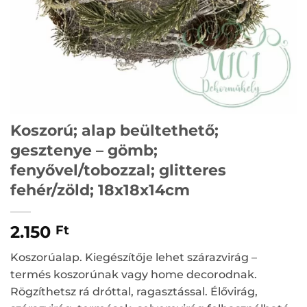
Koszorú; alap beültethető;
gesztenye – gömb;
fenyővel/tobozzal; glitteres
fehér/zöld; 18x18x14cm
2.150
Ft
Koszorúalap. Kiegészítője lehet szárazvirág –
termés koszorúnak vagy home decorodnak.
Rögzíthetsz rá dróttal, ragasztással. Élővirág,