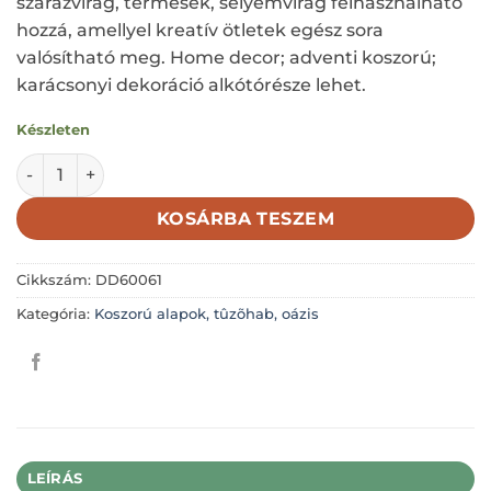
szárazvirág, termések, selyemvirág felhasználható
hozzá, amellyel kreatív ötletek egész sora
valósítható meg. Home decor; adventi koszorú;
karácsonyi dekoráció alkótórésze lehet.
Készleten
Koszorú; alap beültethető; gesztenye - gömb; fenyővel/tobo
KOSÁRBA TESZEM
Cikkszám:
DD60061
Kategória:
Koszorú alapok, tûzõhab, oázis
LEÍRÁS