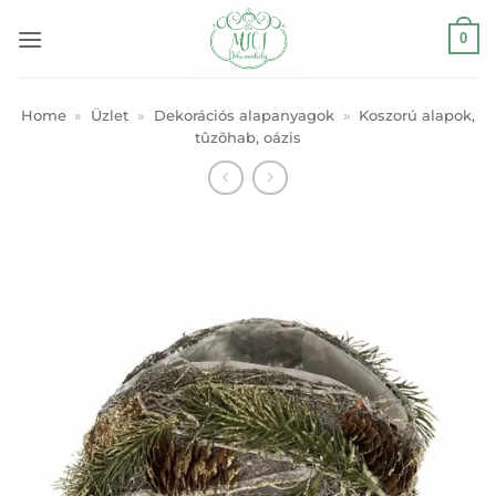
Skip
0
to
content
Home
»
Üzlet
»
Dekorációs alapanyagok
»
Koszorú alapok,
tûzõhab, oázis