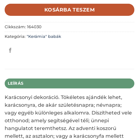
KOSÁRBA TESZEM
Cikkszám:
164030
Kategória:
"Kerámia" babák
LEÍRÁS
Karácsonyi dekoráció. Tökéletes ajándék lehet,
karácsonyra, de akár születésnapra; névnapra;
vagy egyéb különleges alkalomra. Díszítheted vele
otthonod; amely segítségével téli; ünnepi
hangulatot teremthetsz. Az adventi koszorú
mellett, az asztalon; vagy a karácsonyfa mellett