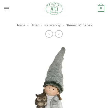
Skip
0
to
content
Home
»
Üzlet
»
Karácsony
»
"Kerámia" babák