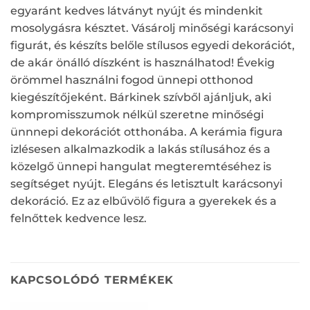
egyaránt kedves látványt nyújt és mindenkit
mosolygásra késztet. Vásárolj minőségi karácsonyi
figurát, és készíts belőle stílusos egyedi dekorációt,
de akár önálló díszként is használhatod! Évekig
örömmel használni fogod ünnepi otthonod
kiegészítőjeként. Bárkinek szívből ajánljuk, aki
kompromisszumok nélkül szeretne minőségi
ünnnepi dekorációt otthonába. A kerámia figura
izlésesen alkalmazkodik a lakás stílusához és a
közelgő ünnepi hangulat megteremtéséhez is
segítséget nyújt. Elegáns és letisztult karácsonyi
dekoráció. Ez az elbűvölő figura a gyerekek és a
felnőttek kedvence lesz.
KAPCSOLÓDÓ TERMÉKEK