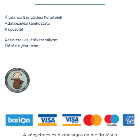
van.
A
változatok
Általános Szerződési Feltételek
a
Adatkezelési tájékoztató
termékoldalon
Kapcsolat
választhatók
ki
Részvételi és játékszabályzat
Elállási nyilatkozat
A kényelmes és biztonságos online fizetést a