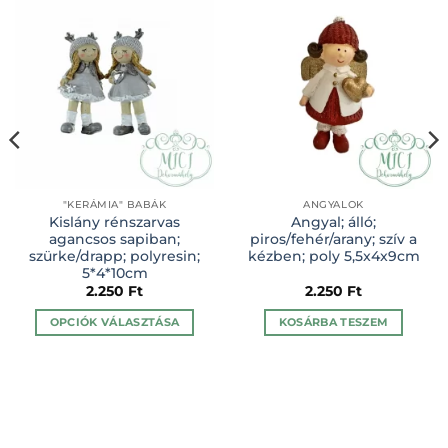
"KERÁMIA" BABÁK
ANGYALOK
Kislány rénszarvas
Angyal; álló;
agancsos sapiban;
piros/fehér/arany; szív a
szürke/drapp; polyresin;
kézben; poly 5,5x4x9cm
5*4*10cm
2.250
Ft
2.250
Ft
OPCIÓK VÁLASZTÁSA
KOSÁRBA TESZEM
Ennek
a
terméknek
több
variációja