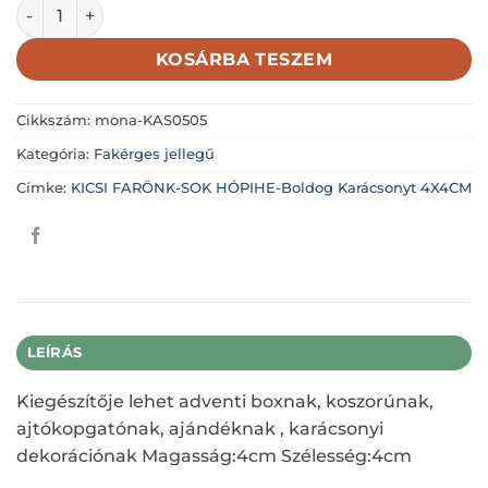
KICSI FARÖNK-SOK HÓPIHE-Boldog Karácsonyt 4X4CM me
KOSÁRBA TESZEM
Cikkszám:
mona-KAS0505
Kategória:
Fakérges jellegű
Címke:
KICSI FARÖNK-SOK HÓPIHE-Boldog Karácsonyt 4X4CM
LEÍRÁS
Kiegészítője lehet adventi boxnak, koszorúnak,
ajtókopgatónak, ajándéknak , karácsonyi
dekorációnak Magasság:4cm Szélesség:4cm