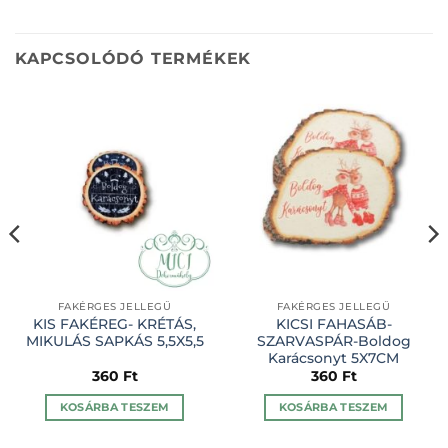
KAPCSOLÓDÓ TERMÉKEK
FAKÉRGES JELLEGŰ
FAKÉRGES JELLEGŰ
KIS FAKÉREG- KRÉTÁS,
KICSI FAHASÁB-
MIKULÁS SAPKÁS 5,5X5,5
SZARVASPÁR-Boldog
Karácsonyt 5X7CM
360
Ft
360
Ft
KOSÁRBA TESZEM
KOSÁRBA TESZEM