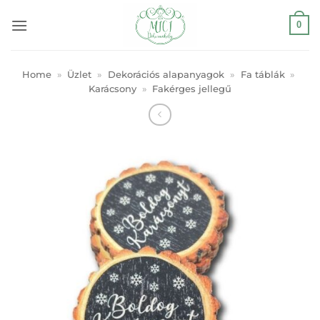
Skip
0
to
content
Home
»
Üzlet
»
Dekorációs alapanyagok
»
Fa táblák
»
Karácsony
»
Fakérges jellegű