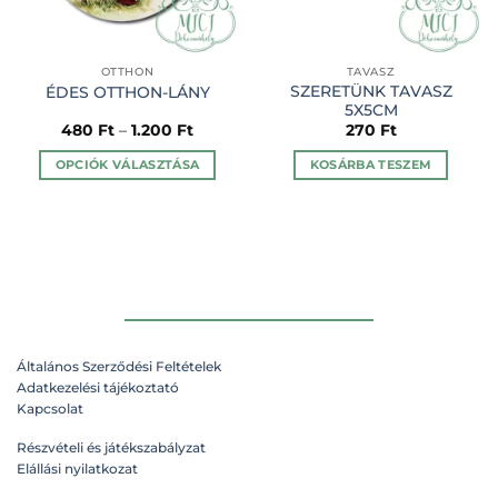
OTTHON
TAVASZ
SZERETÜNK TAVASZ
ÉDES OTTHON-LÁNY
5X5CM
480
Ft
–
1.200
Ft
270
Ft
OPCIÓK VÁLASZTÁSA
KOSÁRBA TESZEM
Ennek
a
terméknek
több
variációja
van.
A
változatok
Általános Szerződési Feltételek
a
Adatkezelési tájékoztató
termékoldalon
Kapcsolat
választhatók
ki
Részvételi és játékszabályzat
Elállási nyilatkozat