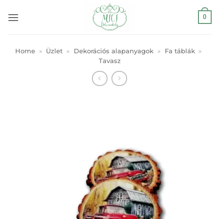
Skip
0
to
content
Home
»
Üzlet
»
Dekorációs alapanyagok
»
Fa táblák
»
Tavasz