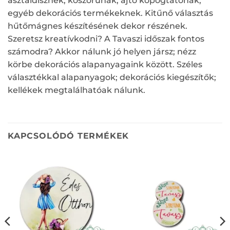
asztaldísznek; koszorúnak; ajtó kopogtatónak;
egyéb dekorációs termékeknek. Kitűnő választás
hűtőmágnes készítésének dekor részének.
Szeretsz kreatívkodni? A Tavaszi időszak fontos
számodra? Akkor nálunk jó helyen jársz; nézz
körbe dekorációs alapanyagaink között. Széles
választékkal alapanyagok; dekorációs kiegészítők;
kellékek megtalálhatóak nálunk.
KAPCSOLÓDÓ TERMÉKEK