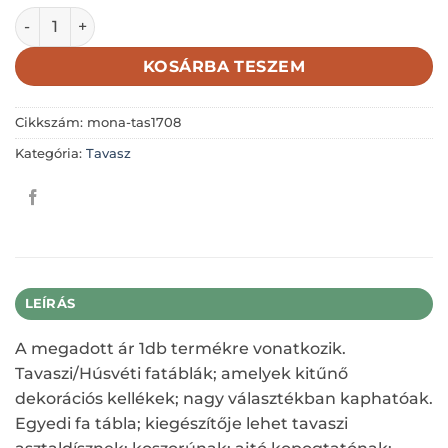
KICSI FARÖNK-HELLO TAVASZ PIROS AUTÓVAL 7X7CM men
KOSÁRBA TESZEM
Cikkszám:
mona-tas1708
Kategória:
Tavasz
LEÍRÁS
A megadott ár 1db termékre vonatkozik.
Tavaszi/Húsvéti fatáblák; amelyek kitűnő
dekorációs kellékek; nagy választékban kaphatóak.
Egyedi fa tábla; kiegészítője lehet tavaszi