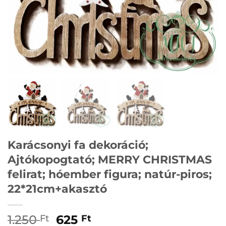
Karácsonyi fa dekoráció;
Ajtókopogtató; MERRY CHRISTMAS
felirat; hóember figura; natúr-piros;
22*21cm+akasztó
Original
Current
1.250
625
Ft
Ft