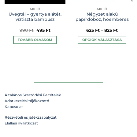
AKCIÓ
AKCIÓ
Üvegtál – gyertya alátét,
Négyzet alakú
víztiszta bambusz
papírdoboz, hóemberes
t
Original
Current
990
Ft
495
Ft
625
Ft
–
825
Ft
price
price
was:
is:
TOVÁBB OLVASOM
OPCIÓK VÁLASZTÁSA
990 Ft.
495 Ft.
Ennek
a
terméknek
több
variációja
van.
A
változatok
Általános Szerződési Feltételek
a
Adatkezelési tájékoztató
n
termékoldalon
Kapcsolat
választhatók
ki
Részvételi és játékszabályzat
Elállási nyilatkozat