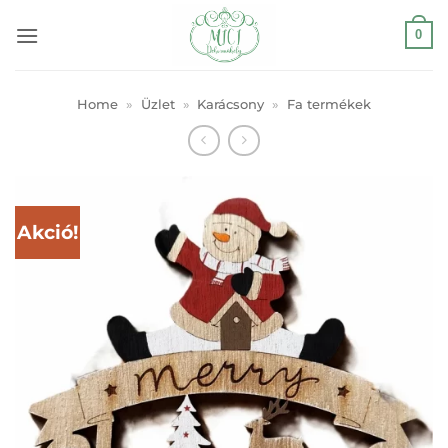
Skip
0
to
content
Home
»
Üzlet
»
Karácsony
»
Fa termékek
Akció!