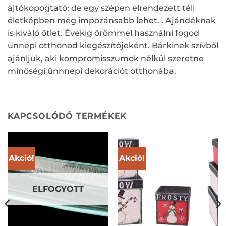
ajtókopogtató; de egy szépen elrendezett téli
életképben még impozánsabb lehet. . Ajándéknak
is kiváló ötlet. Évekig örömmel használni fogod
ünnepi otthonod kiegészítőjeként. Bárkinek szívből
ajánljuk, aki kompromisszumok nélkül szeretne
minőségi ünnnepi dekorációt otthonába.
KAPCSOLÓDÓ TERMÉKEK
Akció!
Akció!
ELFOGYOTT