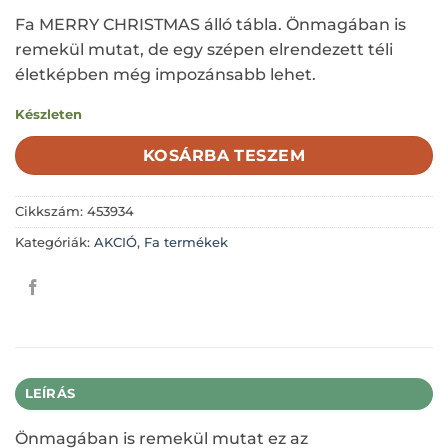
price
price
Fa MERRY CHRISTMAS álló tábla. Önmagában is
was:
is:
remekül mutat, de egy szépen elrendezett téli
1.250 Ft.
625 Ft.
életképben még impozánsabb lehet.
Készleten
KOSÁRBA TESZEM
Cikkszám:
453934
Kategóriák:
AKCIÓ
,
Fa termékek
LEÍRÁS
Önmagában is remekül mutat ez az