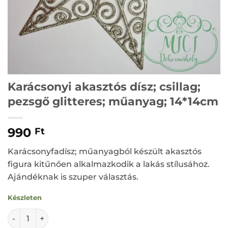
Karácsonyi akasztós dísz; csillag;
pezsgő glitteres; műanyag; 14*14cm
990
Ft
Karácsonyfadísz; műanyagból készült akasztós
figura kitűnően alkalmazkodik a lakás stílusához.
Ajándéknak is szuper választás.
Készleten
Karácsonyi akasztós dísz; csillag; pezsgő glitteres; műan