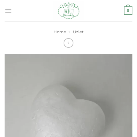
Skip
0
to
content
Home
»
Üzlet