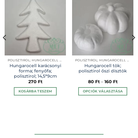
POLISZTIROL; HUNGAROCELL ALAPANYAGOK
POLISZTIROL; HUNGAROCELL ALAPANYAGOK
Hungarocell karácsonyi
Hungarocell tök;
forma; fenyőfa;
polisztirol őszi dísztök
polisztirol; 14,5*9cm
270
Ft
80
Ft
–
160
Ft
KOSÁRBA TESZEM
OPCIÓK VÁLASZTÁSA
Ennek
a
terméknek
több
variációja
van.
A