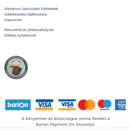
változatok
Általános Szerződési Feltételek
a
Adatkezelési tájékoztató
termékoldalon
Kapcsolat
választhatók
ki
Részvételi és játékszabályzat
Elállási nyilatkozat
A kényelmes és biztonságos online fizetést a
Barion Payment Zrt. biztosítja.
MNB engedély száma: H-EN-I-1064/2013