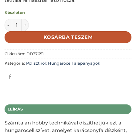
textília felhasználható hozzá.
Készleten
Hungaroecell szív; polisztirol szív; 10cm mennyiség
KOSÁRBA TESZEM
Cikkszám:
DD37651
Kategória:
Polisztirol; Hungarocell alapanyagok
LEÍRÁS
Számtalan hobby technikával díszíthetjük ezt a
hungarocell szívet, amelyet karácsonyfa díszként,