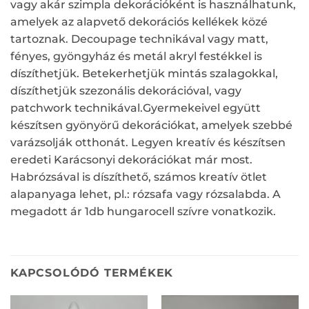
vagy akár szimpla dekorációként is használhatunk,
amelyek az alapvető dekorációs kellékek közé
tartoznak. Decoupage technikával vagy matt,
fényes, gyöngyház és metál akryl festékkel is
díszíthetjük. Betekerhetjük mintás szalagokkal,
díszíthetjük szezonális dekorációval, vagy
patchwork technikával.Gyermekeivel együtt
készítsen gyönyörű dekorációkat, amelyek szebbé
varázsolják otthonát. Legyen kreatív és készítsen
eredeti Karácsonyi dekorációkat már most.
Habrózsával is díszíthető, számos kreatív ötlet
alapanyaga lehet, pl.: rózsafa vagy rózsalabda. A
megadott ár 1db hungarocell szívre vonatkozik.
KAPCSOLÓDÓ TERMÉKEK