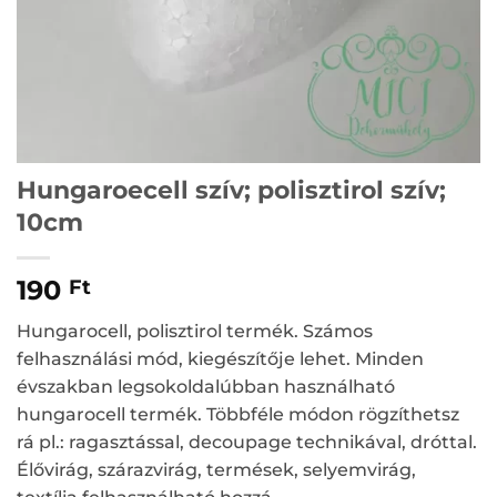
Hungaroecell szív; polisztirol szív;
10cm
190
Ft
Hungarocell, polisztirol termék. Számos
felhasználási mód, kiegészítője lehet. Minden
évszakban legsokoldalúbban használható
hungarocell termék. Többféle módon rögzíthetsz
rá pl.: ragasztással, decoupage technikával, dróttal.
Élővirág, szárazvirág, termések, selyemvirág,