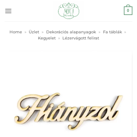
Skip
0
to
content
Home
»
Üzlet
»
Dekorációs alapanyagok
»
Fa táblák
»
Kegyelet
»
Lézervágott felirat