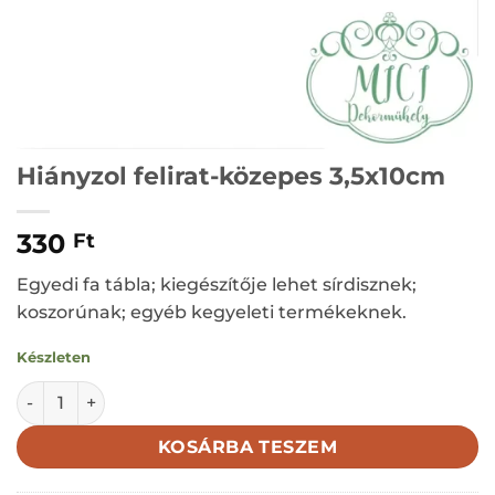
Hiányzol felirat-közepes 3,5x10cm
330
Ft
Egyedi fa tábla; kiegészítője lehet sírdisznek;
koszorúnak; egyéb kegyeleti termékeknek.
Készleten
Hiányzol felirat-közepes 3,5x10cm mennyiség
KOSÁRBA TESZEM