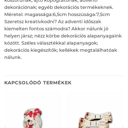
koszorúnak; ajtó kopogtatónak; adventi
dekorációnak; egyéb dekorációs termékeknek.
Méretei: magassága:6,5cm hosszúsága:7,5cm
Szeretsz kreatívkodni? Az adventi időszak
kiemelten fontos számodra? Akkor nálunk jó
helyen jársz; nézz körbe dekorációs alapanyagaink
között. Széles választékkal alapanyagok;
dekorációs kiegészítők; kellékek megtalálhatóak
nálunk.
KAPCSOLÓDÓ TERMÉKEK