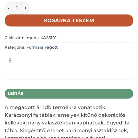
HEXAGON-CSAJOS KARÁCSONY 6,5X7,5CM mennyiség
KOSÁRBA TESZEM
Cikkszám:
mona-KAS3101
Kategória:
Formára vágott
LEÍRÁS
A megadott ár 1db termékre vonatkozik.
Karácsonyi fa táblák; amelyek kitűnő dekorációs
kellékek; nagy választékban kaphatóak. Egyedi fa
tábla; kiegészítője lehet karácsonyi asztaldísznek;