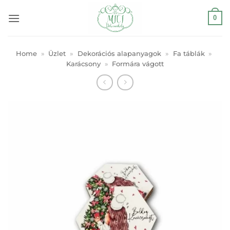
Skip
0
to
content
Home
»
Üzlet
»
Dekorációs alapanyagok
»
Fa táblák
»
Karácsony
»
Formára vágott