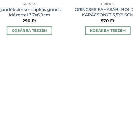
GRINCS
GRINCS
ajándékcímke- sapkás grincs
GRINCSES FAHASÁB- BOL
idézettel 3,7×6,9cm
KARÁCSONYT 5,5X9,6C
290
Ft
570
Ft
KOSÁRBA TESZEM
KOSÁRBA TESZEM