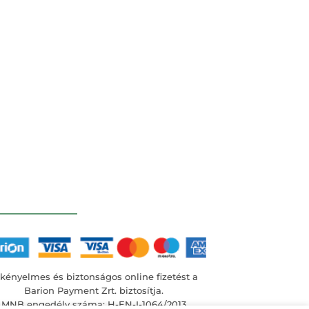
kényelmes és biztonságos online fizetést a
Barion Payment Zrt. biztosítja.
MNB engedély száma: H-EN-I-1064/2013