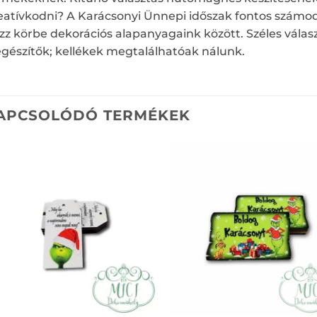
eatívkodni? A Karácsonyi Ünnepi időszak fontos számodr
zz körbe dekorációs alapanyagaink között. Széles válas
egészítők; kellékek megtalálhatóak nálunk.
APCSOLÓDÓ TERMÉKEK