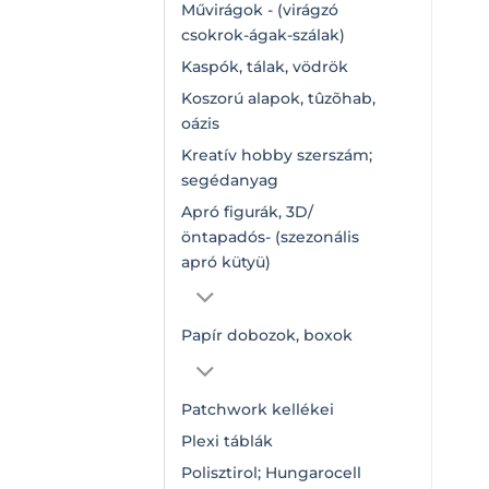
Művirágok - (virágzó
csokrok-ágak-szálak)
Kaspók, tálak, vödrök
Koszorú alapok, tûzõhab,
oázis
Kreatív hobby szerszám;
segédanyag
Apró figurák, 3D/
öntapadós- (szezonális
apró kütyü)
Papír dobozok, boxok
Patchwork kellékei
Plexi táblák
Polisztirol; Hungarocell