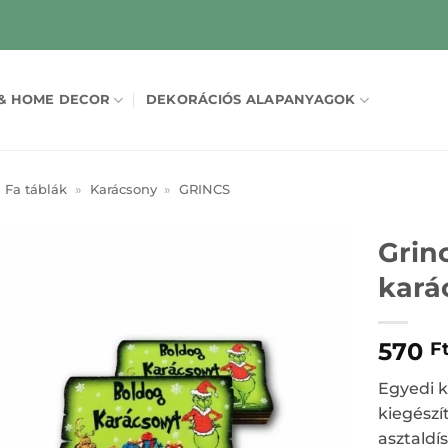
& HOME DECOR
DEKORÁCIÓS ALAPANYAGOK
Fa táblák
»
Karácsony
»
GRINCS
Grin
kará
570
F
Egyedi k
kiegészí
asztaldí