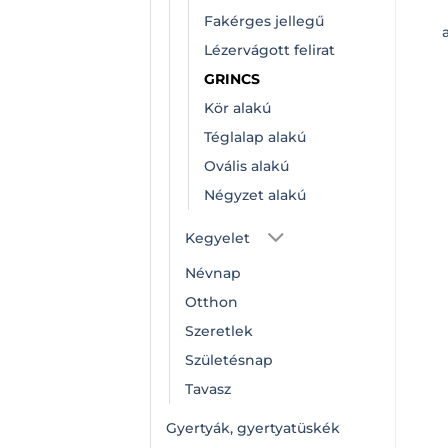
Fakérges jellegű
Lézervágott felirat
GRINCS
Kör alakú
Téglalap alakú
Ovális alakú
Négyzet alakú
Kegyelet
Névnap
Otthon
Szeretlek
Születésnap
Tavasz
Gyertyák, gyertyatüskék