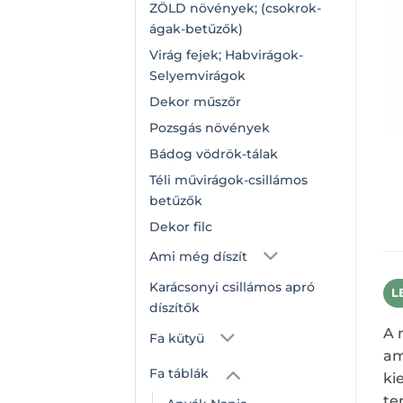
ZÖLD növények; (csokrok-
ágak-betűzők)
Virág fejek; Habvirágok-
Selyemvirágok
Dekor műszőr
Pozsgás növények
Bádog vödrök-tálak
Téli művirágok-csillámos
betűzők
Dekor filc
Ami még díszít
Karácsonyi csillámos apró
L
díszítők
A 
Fa kütyü
am
Fa táblák
ki
te