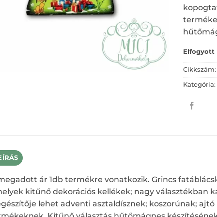
kopogta
terméke
hűtőmágn
Elfogyott
Cikkszám
Kategória
EÍRÁS
megadott ár 1db termékre vonatkozik. Grincs fatáblács
elyek kitűnő dekorációs kellékek; nagy választékban ka
egészítője lehet adventi asztaldísznek; koszorúnak; aj
rmékeknek. Kitűnő választás hűtőmágnes készítésének 