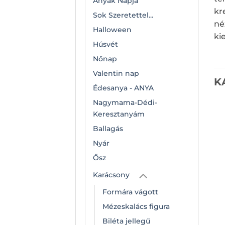
Anyák Napja
kr
Sok Szeretettel...
né
Halloween
ki
Húsvét
Nőnap
Valentin nap
K
Édesanya - ANYA
Nagymama-Dédi-
Keresztanyám
Ballagás
Nyár
Ősz
Karácsony
Formára vágott
Mézeskalács figura
Biléta jellegű