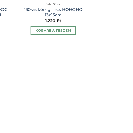
GRINCS
GRI
DOG
130-as kör- grincs HOHOHO
ajándékcím
M
13x13cm
3,7×6
1.220
Ft
29
KOSÁRBA TESZEM
KOSÁRBA