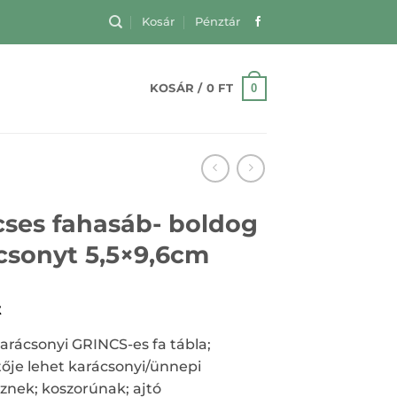
Kosár
Pénztár
0
KOSÁR /
0
FT
cses fahasáb- boldog
csonyt 5,5×9,6cm
t
arácsonyi GRINCS-es fa tábla;
tője lehet karácsonyi/ünnepi
sznek; koszorúnak; ajtó