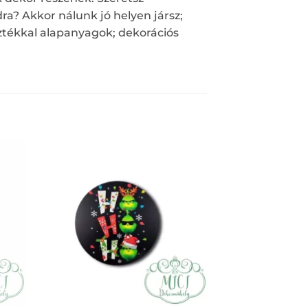
a? Akkor nálunk jó helyen jársz;
ztékkal alapanyagok; dekorációs