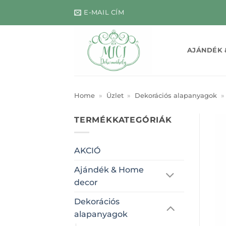
Skip
E-MAIL CÍM
to
content
AJÁNDÉK 
Home
»
Üzlet
»
Dekorációs alapanyagok
»
TERMÉKKATEGÓRIÁK
AKCIÓ
Ajándék & Home
decor
Dekorációs
alapanyagok