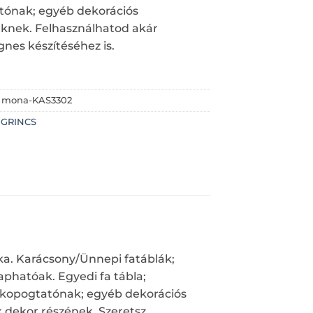
tónak; egyéb dekorációs
knek. Felhasználhatod akár
es készítéséhez is.
:
mona-KAS3302
:
GRINCS
ka. Karácsony/Ünnepi fatáblák;
phatóak. Egyedi fa tábla;
tó kopogtatónak; egyéb dekorációs
dekor részének. Szeretsz